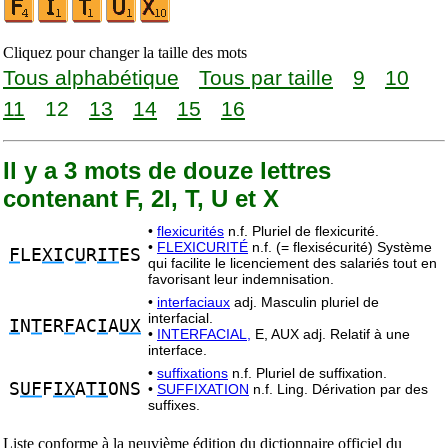
Cliquez pour changer la taille des mots
Tous alphabétique
Tous par taille
9
10
11
12
13
14
15
16
Il y a 3 mots de douze lettres
contenant F, 2I, T, U et X
•
flexicurités
n.f. Pluriel de flexicurité.
•
FLEXICURITÉ
n.f. (= flexisécurité) Système
F
LE
XI
C
U
R
IT
ES
qui facilite le licenciement des salariés tout en
favorisant leur indemnisation.
•
interfaciaux
adj. Masculin pluriel de
interfacial.
I
N
T
ER
F
AC
I
A
UX
•
INTERFACIAL,
E, AUX adj. Relatif à une
interface.
•
suffixations
n.f. Pluriel de suffixation.
S
UF
F
IX
A
TI
ONS
•
SUFFIXATION
n.f. Ling. Dérivation par des
suffixes.
Liste conforme à la neuvième édition du dictionnaire officiel du