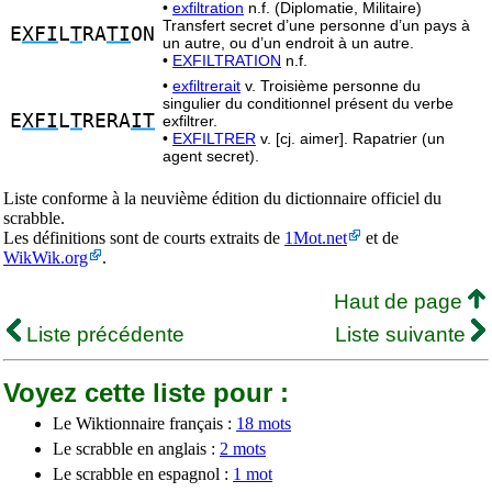
•
exfiltration
n.f. (Diplomatie, Militaire)
Transfert secret d’une personne d’un pays à
E
XFI
L
T
RA
TI
ON
un autre, ou d’un endroit à un autre.
•
EXFILTRATION
n.f.
•
exfiltrerait
v. Troisième personne du
singulier du conditionnel présent du verbe
E
XFI
L
T
RERA
IT
exfiltrer.
•
EXFILTRER
v. [cj. aimer]. Rapatrier (un
agent secret).
Liste conforme à la neuvième édition du dictionnaire officiel du
scrabble.
Les définitions sont de courts extraits de
1Mot.net
et de
WikWik.org
.
Haut de page
Liste précédente
Liste suivante
Voyez cette liste pour :
Le Wiktionnaire français :
18 mots
Le scrabble en anglais :
2 mots
Le scrabble en espagnol :
1 mot