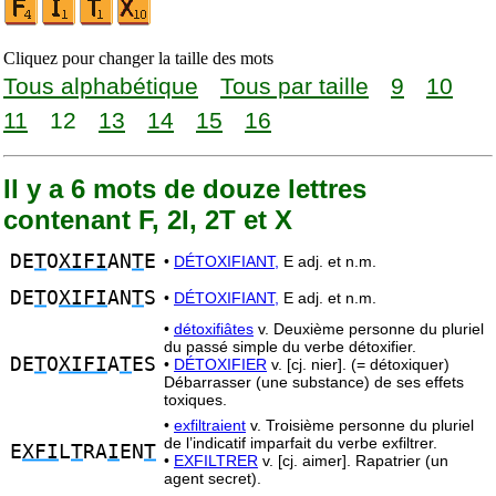
Cliquez pour changer la taille des mots
Tous alphabétique
Tous par taille
9
10
11
12
13
14
15
16
Il y a 6 mots de douze lettres
contenant F, 2I, 2T et X
DE
T
O
XIFI
AN
T
E
•
DÉTOXIFIANT,
E adj. et n.m.
DE
T
O
XIFI
AN
T
S
•
DÉTOXIFIANT,
E adj. et n.m.
•
détoxifiâtes
v. Deuxième personne du pluriel
du passé simple du verbe détoxifier.
DE
T
O
XIFI
A
T
ES
•
DÉTOXIFIER
v. [cj. nier]. (= détoxiquer)
Débarrasser (une substance) de ses effets
toxiques.
•
exfiltraient
v. Troisième personne du pluriel
de l’indicatif imparfait du verbe exfiltrer.
E
XFI
L
T
RA
I
EN
T
•
EXFILTRER
v. [cj. aimer]. Rapatrier (un
agent secret).