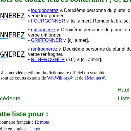
•
fourgonnerez
v. Deuxième personne du pluriel du
NN
ERE
Z
verbe fourgonner.
•
FOURGONNER
v. [cj. aimer]. Remuer la braise. 
•
griffonnerez
v. Deuxième personne du pluriel du 
NN
ERE
Z
verbe griffonner.
•
GRIFFONNER
v. [cj. aimer].
•
renfrognerez
v. Deuxième personne du pluriel du
GN
ERE
Z
verbe renfrogner.
•
RENFROGNER
(SE) v. [cj. aimer].
à la neuvième édition du dictionnaire officiel du scrabble.
 sont de courts extraits de
WikWik.org
et de
1Mot.net
.
Haut
écédente
Liste
tte liste pour :
ionnaire français :
12 mots
bble en anglais :
1 mot