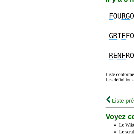
F
OU
RG
O
GR
I
F
FO
R
E
NF
RO
Liste conforme 
Les définitions
Liste pr
Voyez ce
Le Wikt
Le scra