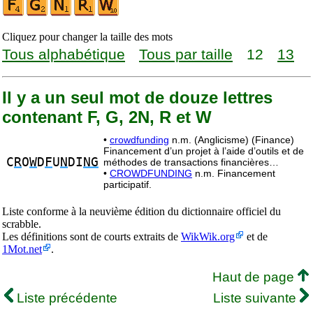
Cliquez pour changer la taille des mots
Tous alphabétique
Tous par taille
12
13
Il y a un seul mot de douze lettres
contenant F, G, 2N, R et W
•
crowdfunding
n.m. (Anglicisme) (Finance)
Financement d’un projet à l’aide d’outils et de
C
R
O
W
D
F
U
N
DI
NG
méthodes de transactions financières…
•
CROWDFUNDING
n.m. Financement
participatif.
Liste conforme à la neuvième édition du dictionnaire officiel du
scrabble.
Les définitions sont de courts extraits de
WikWik.org
et de
1Mot.net
.
Haut de page
Liste précédente
Liste suivante