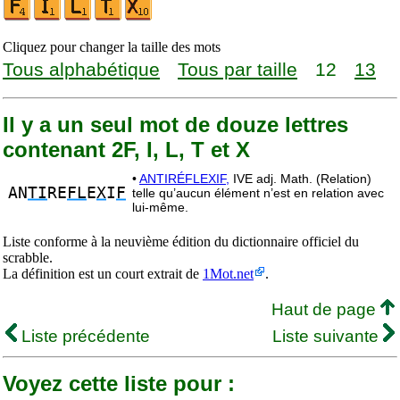
Cliquez pour changer la taille des mots
Tous alphabétique
Tous par taille
12
13
Il y a un seul mot de douze lettres
contenant 2F, I, L, T et X
•
ANTIRÉFLEXIF,
IVE adj. Math. (Relation)
AN
TI
RE
FL
E
X
I
F
telle qu’aucun élément n’est en relation avec
lui-même.
Liste conforme à la neuvième édition du dictionnaire officiel du
scrabble.
La définition est un court extrait de
1Mot.net
.
Haut de page
Liste précédente
Liste suivante
Voyez cette liste pour :