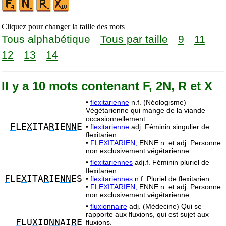
Cliquez pour changer la taille des mots
Tous alphabétique
Tous par taille
9
11
12
13
14
Il y a 10 mots contenant F, 2N, R et X
•
flexitarienne
n.f. (Néologisme)
Végétarienne qui mange de la viande
occasionnellement.
F
LE
X
ITA
R
IE
NN
E
•
flexitarienne
adj. Féminin singulier de
flexitarien.
•
FLEXITARIEN,
ENNE n. et adj. Personne
non exclusivement végétarienne.
•
flexitariennes
adj.f. Féminin pluriel de
flexitarien.
F
LE
X
ITA
R
IE
NN
ES
•
flexitariennes
n.f. Pluriel de flexitarien.
•
FLEXITARIEN,
ENNE n. et adj. Personne
non exclusivement végétarienne.
•
fluxionnaire
adj. (Médecine) Qui se
rapporte aux fluxions, qui est sujet aux
F
LU
X
IO
NN
AI
R
E
fluxions.