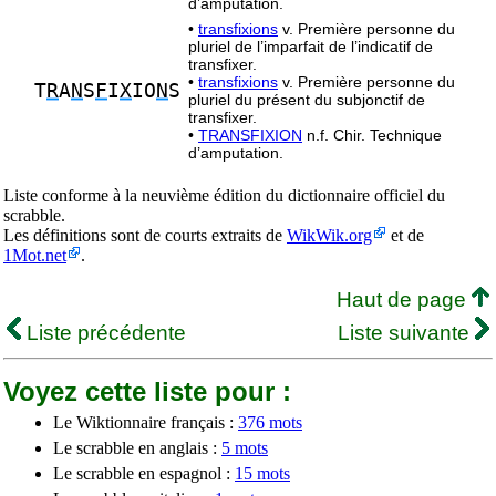
d’amputation.
•
transfixions
v. Première personne du
pluriel de l’imparfait de l’indicatif de
transfixer.
•
transfixions
v. Première personne du
T
R
A
N
S
F
I
X
IO
N
S
pluriel du présent du subjonctif de
transfixer.
•
TRANSFIXION
n.f. Chir. Technique
d’amputation.
Liste conforme à la neuvième édition du dictionnaire officiel du
scrabble.
Les définitions sont de courts extraits de
WikWik.org
et de
1Mot.net
.
Haut de page
Liste précédente
Liste suivante
Voyez cette liste pour :
Le Wiktionnaire français :
376 mots
Le scrabble en anglais :
5 mots
Le scrabble en espagnol :
15 mots