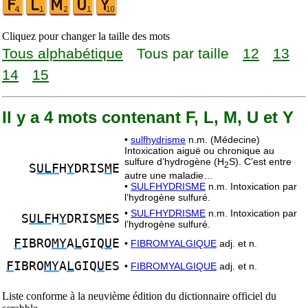
Cliquez pour changer la taille des mots
Tous alphabétique
Tous par taille
12
13
14
15
Il y a 4 mots contenant F, L, M, U et Y
•
sulfhydrisme
n.m. (Médecine)
Intoxication aiguë ou chronique au
sulfure d’hydrogène (H
S). C’est entre
2
S
ULF
H
Y
DRIS
M
E
autre une maladie…
•
SULFHYDRISME
n.m. Intoxication par
l’hydrogène sulfuré.
•
SULFHYDRISME
n.m. Intoxication par
S
ULF
H
Y
DRIS
M
ES
l’hydrogène sulfuré.
F
IBRO
MY
A
L
GIQ
U
E
•
FIBROMYALGIQUE
adj. et n.
F
IBRO
MY
A
L
GIQ
U
ES
•
FIBROMYALGIQUE
adj. et n.
Liste conforme à la neuvième édition du dictionnaire officiel du