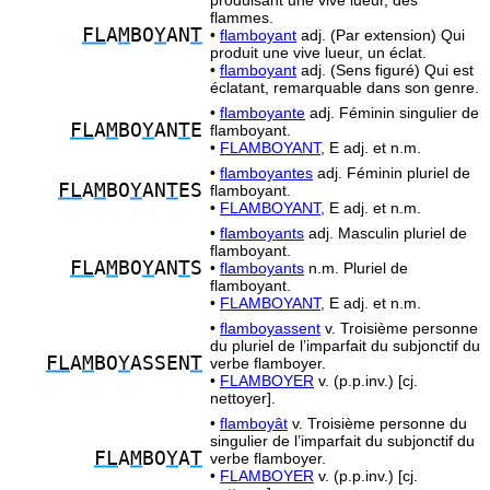
produisant une vive lueur, des
flammes.
FL
A
M
BO
Y
AN
T
•
flamboyant
adj. (Par extension) Qui
produit une vive lueur, un éclat.
•
flamboyant
adj. (Sens figuré) Qui est
éclatant, remarquable dans son genre.
•
flamboyante
adj. Féminin singulier de
FL
A
M
BO
Y
AN
T
E
flamboyant.
•
FLAMBOYANT,
E adj. et n.m.
•
flamboyantes
adj. Féminin pluriel de
FL
A
M
BO
Y
AN
T
ES
flamboyant.
•
FLAMBOYANT,
E adj. et n.m.
•
flamboyants
adj. Masculin pluriel de
flamboyant.
FL
A
M
BO
Y
AN
T
S
•
flamboyants
n.m. Pluriel de
flamboyant.
•
FLAMBOYANT,
E adj. et n.m.
•
flamboyassent
v. Troisième personne
du pluriel de l’imparfait du subjonctif du
FL
A
M
BO
Y
ASSEN
T
verbe flamboyer.
•
FLAMBOYER
v. (p.p.inv.) [cj.
nettoyer].
•
flamboyât
v. Troisième personne du
singulier de l’imparfait du subjonctif du
FL
A
M
BO
Y
A
T
verbe flamboyer.
•
FLAMBOYER
v. (p.p.inv.) [cj.