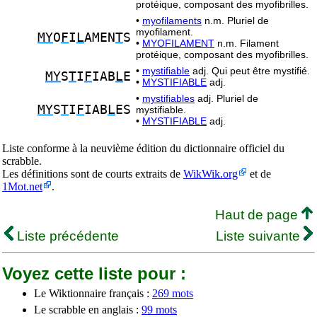
protéique, composant des myofibrilles.
•
myofilaments
n.m. Pluriel de
myofilament.
MY
O
F
I
L
AMEN
T
S
•
MYOFILAMENT
n.m. Filament
protéique, composant des myofibrilles.
•
mystifiable
adj. Qui peut être mystifié.
MY
S
T
I
F
IAB
L
E
•
MYSTIFIABLE
adj.
•
mystifiables
adj. Pluriel de
MY
S
T
I
F
IAB
L
ES
mystifiable.
•
MYSTIFIABLE
adj.
Liste conforme à la neuvième édition du dictionnaire officiel du
scrabble.
Les définitions sont de courts extraits de
WikWik.org
et de
1Mot.net
.
Haut de page
Liste précédente
Liste suivante
Voyez cette liste pour :
Le Wiktionnaire français :
269 mots
Le scrabble en anglais :
99 mots