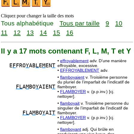
Cliquez pour changer la taille des mots
Tous alphabétique
Tous par taille
9
10
11
12
13
14
15
16
Il y a 17 mots contenant F, L, M, T et Y
•
effroyablement
adv. D’une manière
E
F
FRO
Y
AB
L
E
M
EN
T
effroyable, excessive.
•
EFFROYABLEMENT
adv.
•
flamboyaient
v. Troisième personne
du pluriel de l’imparfait de l’indicatif de
FL
A
M
BO
Y
AIEN
T
flamboyer.
•
FLAMBOYER
v. (p.p.inv.) [cj.
nettoyer].
•
flamboyait
v. Troisième personne du
singulier de l’imparfait de l’indicatif de
FL
A
M
BO
Y
AI
T
flamboyer.
•
FLAMBOYER
v. (p.p.inv.) [cj.
nettoyer].
•
flamboyant
adj. Qui brûle en