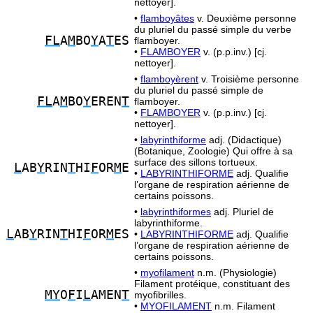
nettoyer].
•
flamboyâtes
v. Deuxième personne
du pluriel du passé simple du verbe
FL
A
M
BO
Y
A
T
ES
flamboyer.
•
FLAMBOYER
v. (p.p.inv.) [cj.
nettoyer].
•
flamboyèrent
v. Troisième personne
du pluriel du passé simple de
FL
A
M
BO
Y
EREN
T
flamboyer.
•
FLAMBOYER
v. (p.p.inv.) [cj.
nettoyer].
•
labyrinthiforme
adj. (Didactique)
(Botanique, Zoologie) Qui offre à sa
surface des sillons tortueux.
L
AB
Y
RIN
T
HI
F
OR
M
E
•
LABYRINTHIFORME
adj. Qualifie
l’organe de respiration aérienne de
certains poissons.
•
labyrinthiformes
adj. Pluriel de
labyrinthiforme.
L
AB
Y
RIN
T
HI
F
OR
M
ES
•
LABYRINTHIFORME
adj. Qualifie
l’organe de respiration aérienne de
certains poissons.
•
myofilament
n.m. (Physiologie)
Filament protéique, constituant des
MY
O
F
I
L
AMEN
T
myofibrilles.
•
MYOFILAMENT
n.m. Filament