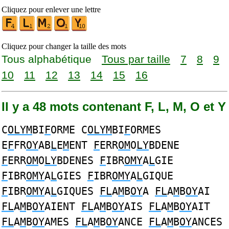
Cliquez pour enlever une lettre
Cliquez pour changer la taille des mots
Tous alphabétique
Tous par taille
7
8
9
10
11
12
13
14
15
16
Il y a 48 mots contenant F, L, M, O et Y
C
OLYM
BI
F
ORME C
OLYM
BI
F
ORMES
E
F
FR
OY
AB
L
E
M
ENT
F
ERR
OM
O
LY
BDENE
F
ERR
OM
O
LY
BDENES
F
IBR
OMY
A
L
GIE
F
IBR
OMY
A
L
GIES
F
IBR
OMY
A
L
GIQUE
F
IBR
OMY
A
L
GIQUES
FL
A
M
B
OY
A
FL
A
M
B
OY
AI
FL
A
M
B
OY
AIENT
FL
A
M
B
OY
AIS
FL
A
M
B
OY
AIT
FL
A
M
B
OY
AMES
FL
A
M
B
OY
ANCE
FL
A
M
B
OY
ANCES