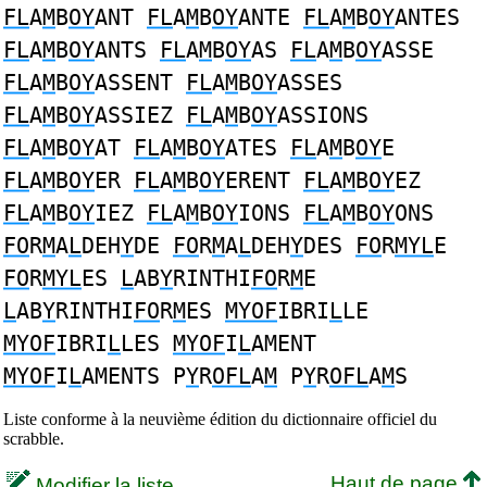
FL
A
M
B
OY
ANT
FL
A
M
B
OY
ANTE
FL
A
M
B
OY
ANTES
FL
A
M
B
OY
ANTS
FL
A
M
B
OY
AS
FL
A
M
B
OY
ASSE
FL
A
M
B
OY
ASSENT
FL
A
M
B
OY
ASSES
FL
A
M
B
OY
ASSIEZ
FL
A
M
B
OY
ASSIONS
FL
A
M
B
OY
AT
FL
A
M
B
OY
ATES
FL
A
M
B
OY
E
FL
A
M
B
OY
ER
FL
A
M
B
OY
ERENT
FL
A
M
B
OY
EZ
FL
A
M
B
OY
IEZ
FL
A
M
B
OY
IONS
FL
A
M
B
OY
ONS
FO
R
M
A
L
DEH
Y
DE
FO
R
M
A
L
DEH
Y
DES
FO
R
MYL
E
FO
R
MYL
ES
L
AB
Y
RINTHI
FO
R
M
E
L
AB
Y
RINTHI
FO
R
M
ES
MYOF
IBRI
L
LE
MYOF
IBRI
L
LES
MYOF
I
L
AMENT
MYOF
I
L
AMENTS P
Y
R
OFL
A
M
P
Y
R
OFL
A
M
S
Liste conforme à la neuvième édition du dictionnaire officiel du
scrabble.
Haut de page
Modifier la liste