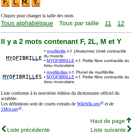
Cliquez pour changer la taille des mots
Tous alphabétique
Tous par taille
11
12
Il y a 2 mots contenant F, 2L, M et Y
•
myofibrille
n.f. (Anatomie) Unité contractile
du muscle.
MY
O
F
IBRI
LL
E
•
MYOFIBRILLE
n.f. Petite fibre contractile du
tissu musculaire.
•
myofibrilles
n.f. Pluriel de myofibrille.
MY
O
F
IBRI
LL
ES
•
MYOFIBRILLE
n.f. Petite fibre contractile du
tissu musculaire.
Liste conforme à la neuvième édition du dictionnaire officiel du
scrabble.
Les définitions sont de courts extraits de
WikWik.org
et de
1Mot.net
.
Haut de page
Liste précédente
Liste suivante