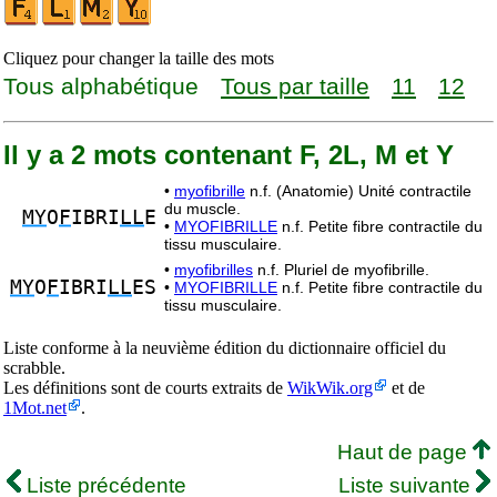
Cliquez pour changer la taille des mots
Tous alphabétique
Tous par taille
11
12
Il y a 2 mots contenant F, 2L, M et Y
•
myofibrille
n.f. (Anatomie) Unité contractile
du muscle.
MY
O
F
IBRI
LL
E
•
MYOFIBRILLE
n.f. Petite fibre contractile du
tissu musculaire.
•
myofibrilles
n.f. Pluriel de myofibrille.
MY
O
F
IBRI
LL
ES
•
MYOFIBRILLE
n.f. Petite fibre contractile du
tissu musculaire.
Liste conforme à la neuvième édition du dictionnaire officiel du
scrabble.
Les définitions sont de courts extraits de
WikWik.org
et de
1Mot.net
.
Haut de page
Liste précédente
Liste suivante