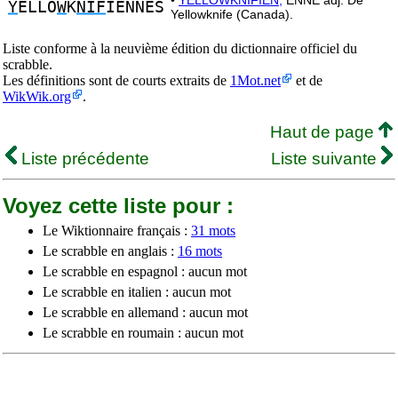
•
YELLOWKNIFIEN,
ENNE adj. De
Y
ELLO
W
K
NIF
IENNES
Yellowknife (Canada).
Liste conforme à la neuvième édition du dictionnaire officiel du
scrabble.
Les définitions sont de courts extraits de
1Mot.net
et de
WikWik.org
.
Haut de page
Liste précédente
Liste suivante
Voyez cette liste pour :
Le Wiktionnaire français :
31 mots
Le scrabble en anglais :
16 mots
Le scrabble en espagnol : aucun mot
Le scrabble en italien : aucun mot
Le scrabble en allemand : aucun mot
Le scrabble en roumain : aucun mot