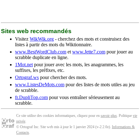
Sites web recommandés
Visitez
WikWik.org
- cherchez des mots et construisez des
listes à partir des mots du Wiktionnaire.
www.BestWordClub.com
et
www.Jette7.com
pour jouer au
scrabble duplicate en ligne.
1Mot.net
pour jouer avec les mots, les anagrammes, les
suffixes, les préfixes, etc.
Ortograf.ws
pour chercher des mots.
www.ListesDeMots.com
pour des listes de mots utiles au jeu
de scrabble.
fr.DupliTop.com
pour vous entraîner sérieusement au
scrabble.
Ce site utilise des cookies informatiques, cliquez pour en
savoir plus
. Politique
vie
privée
.
© Ortograf Inc. Site web mis à jour le 1 janvier 2024 (v-2.2.0
z
).
Informations &
Contacts
.