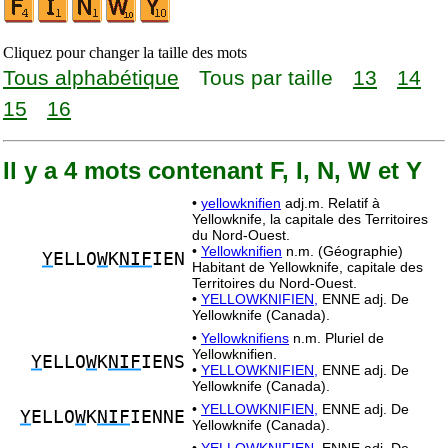
Cliquez pour changer la taille des mots
Tous alphabétique
Tous par taille
13
14
15
16
Il y a 4 mots contenant F, I, N, W et Y
•
yellowknifien
adj.m. Relatif à
Yellowknife, la capitale des Territoires
du Nord-Ouest.
•
Yellowknifien
n.m. (Géographie)
Y
ELLO
W
K
NIF
IEN
Habitant de Yellowknife, capitale des
Territoires du Nord-Ouest.
•
YELLOWKNIFIEN,
ENNE adj. De
Yellowknife (Canada).
•
Yellowknifiens
n.m. Pluriel de
Yellowknifien.
Y
ELLO
W
K
NIF
IENS
•
YELLOWKNIFIEN,
ENNE adj. De
Yellowknife (Canada).
•
YELLOWKNIFIEN,
ENNE adj. De
Y
ELLO
W
K
NIF
IENNE
Yellowknife (Canada).