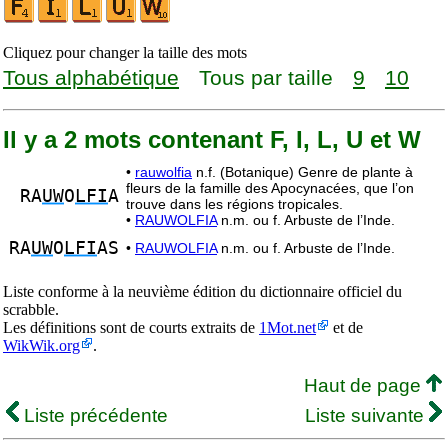
Cliquez pour changer la taille des mots
Tous alphabétique
Tous par taille
9
10
Il y a 2 mots contenant F, I, L, U et W
•
rauwolfia
n.f. (Botanique) Genre de plante à
fleurs de la famille des Apocynacées, que l’on
RA
UW
O
LFI
A
trouve dans les régions tropicales.
•
RAUWOLFIA
n.m. ou f. Arbuste de l’Inde.
RA
UW
O
LFI
AS
•
RAUWOLFIA
n.m. ou f. Arbuste de l’Inde.
Liste conforme à la neuvième édition du dictionnaire officiel du
scrabble.
Les définitions sont de courts extraits de
1Mot.net
et de
WikWik.org
.
Haut de page
Liste précédente
Liste suivante