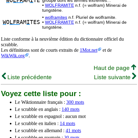
W
O
LFR
AM
I
TE
groupe dont les termes extrêmes…
•
WOLFRAMITE
n.f. (= wolfram) Minerai de
tungstène.
•
wolframites
n.f. Pluriel de wolframite.
W
O
LFR
AM
I
TES
•
WOLFRAMITE
n.f. (= wolfram) Minerai de
tungstène.
Liste conforme à la neuvième édition du dictionnaire officiel du
scrabble.
Les définitions sont de courts extraits de
1Mot.net
et de
WikWik.org
.
Haut de page
Liste précédente
Liste suivante
Voyez cette liste pour :
Le Wiktionnaire français :
300 mots
Le scrabble en anglais :
140 mots
Le scrabble en espagnol : aucun mot
Le scrabble en italien :
14 mots
Le scrabble en allemand :
41 mots
Le scrabble en roumain :
30 mots