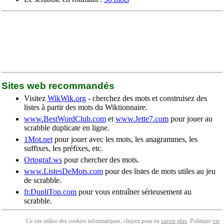
Sites web recommandés
Visitez
WikWik.org
- cherchez des mots et construisez des
listes à partir des mots du Wiktionnaire.
www.BestWordClub.com
et
www.Jette7.com
pour jouer au
scrabble duplicate en ligne.
1Mot.net
pour jouer avec les mots, les anagrammes, les
suffixes, les préfixes, etc.
Ortograf.ws
pour chercher des mots.
www.ListesDeMots.com
pour des listes de mots utiles au jeu
de scrabble.
fr.DupliTop.com
pour vous entraîner sérieusement au
scrabble.
Ce site utilise des cookies informatiques, cliquez pour en
savoir plus
. Politique
vie