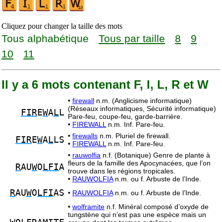
Cliquez pour changer la taille des mots
Tous alphabétique
Tous par taille
8
9
10
11
Il y a 6 mots contenant F, I, L, R et W
•
firewall
n.m. (Anglicisme informatique)
(Réseaux informatiques, Sécurité informatique)
FIR
E
W
A
L
L
Pare-feu, coupe-feu, garde-barrière.
•
FIREWALL
n.m. Inf. Pare-feu.
•
firewalls
n.m. Pluriel de firewall.
FIR
E
W
A
L
LS
•
FIREWALL
n.m. Inf. Pare-feu.
•
rauwolfia
n.f. (Botanique) Genre de plante à
fleurs de la famille des Apocynacées, que l’on
R
AU
W
O
LFI
A
trouve dans les régions tropicales.
•
RAUWOLFIA
n.m. ou f. Arbuste de l’Inde.
R
AU
W
O
LFI
AS
•
RAUWOLFIA
n.m. ou f. Arbuste de l’Inde.
•
wolframite
n.f. Minéral composé d’oxyde de
tungstène qui n’est pas une espèce mais un