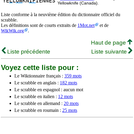
YE
L
L
OW
KN
IF
IENNES
Yellowknife (Canada).
Liste conforme à la neuvième édition du dictionnaire officiel du
scrabble.
Les définitions sont de courts extraits de
1Mot.net
et de
WikWik.org
.
Haut de page
Liste précédente
Liste suivante
Voyez cette liste pour :
Le Wiktionnaire français :
359 mots
Le scrabble en anglais :
182 mots
Le scrabble en espagnol : aucun mot
Le scrabble en italien :
12 mots
Le scrabble en allemand :
20 mots
Le scrabble en roumain :
25 mots