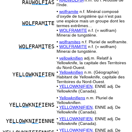
•
RAUWOLFIA
n.m. ou f. Arbuste de
RAU
WOLFI
AS
l’Inde.
•
wolframite
n.f. Minéral composé
d’oxyde de tungstène qui n’est pas
une espèce mais un groupe dont les
WOLF
RAM
I
TE
termes extrêmes…
•
WOLFRAMITE
n.f. (= wolfram)
Minerai de tungstène.
•
wolframites
n.f. Pluriel de wolframite.
WOLF
RAM
I
TES
•
WOLFRAMITE
n.f. (= wolfram)
Minerai de tungstène.
•
yellowknifien
adj.m. Relatif à
Yellowknife, la capitale des Territoires
du Nord-Ouest.
•
Yellowknifien
n.m. (Géographie)
YE
L
L
OW
KN
IF
IEN
Habitant de Yellowknife, capitale des
Territoires du Nord-Ouest.
•
YELLOWKNIFIEN,
ENNE adj. De
Yellowknife (Canada).
•
Yellowknifiens
n.m. Pluriel de
Yellowknifien.
YE
L
L
OW
KN
IF
IENS
•
YELLOWKNIFIEN,
ENNE adj. De
Yellowknife (Canada).
•
YELLOWKNIFIEN,
ENNE adj. De
YE
L
L
OW
KN
IF
IENNE
Yellowknife (Canada).
•
YELLOWKNIFIEN,
ENNE adj. De