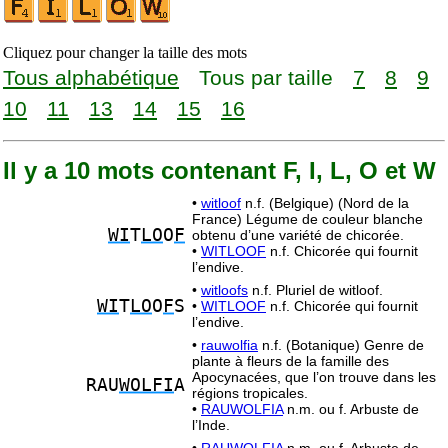
Cliquez pour changer la taille des mots
Tous alphabétique
Tous par taille
7
8
9
10
11
13
14
15
16
Il y a 10 mots contenant F, I, L, O et W
•
witloof
n.f. (Belgique) (Nord de la
France) Légume de couleur blanche
WI
T
LO
O
F
obtenu d’une variété de chicorée.
•
WITLOOF
n.f. Chicorée qui fournit
l’endive.
•
witloofs
n.f. Pluriel de witloof.
WI
T
LO
O
F
S
•
WITLOOF
n.f. Chicorée qui fournit
l’endive.
•
rauwolfia
n.f. (Botanique) Genre de
plante à fleurs de la famille des
Apocynacées, que l’on trouve dans les
RAU
WOLFI
A
régions tropicales.
•
RAUWOLFIA
n.m. ou f. Arbuste de
l’Inde.