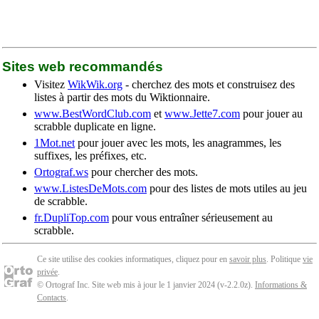
Sites web recommandés
Visitez
WikWik.org
- cherchez des mots et construisez des
listes à partir des mots du Wiktionnaire.
www.BestWordClub.com
et
www.Jette7.com
pour jouer au
scrabble duplicate en ligne.
1Mot.net
pour jouer avec les mots, les anagrammes, les
suffixes, les préfixes, etc.
Ortograf.ws
pour chercher des mots.
www.ListesDeMots.com
pour des listes de mots utiles au jeu
de scrabble.
fr.DupliTop.com
pour vous entraîner sérieusement au
scrabble.
Ce site utilise des cookies informatiques, cliquez pour en
savoir plus
. Politique
vie
privée
.
© Ortograf Inc. Site web mis à jour le 1 janvier 2024 (v-2.2.0
z
).
Informations &
Contacts
.