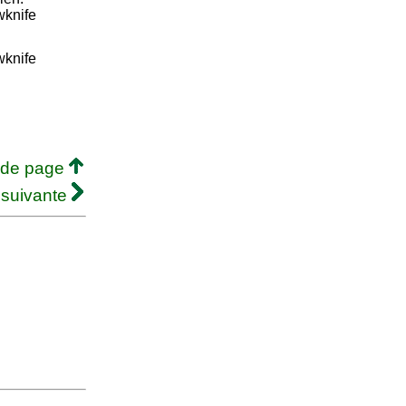
wknife
wknife
 de page
 suivante