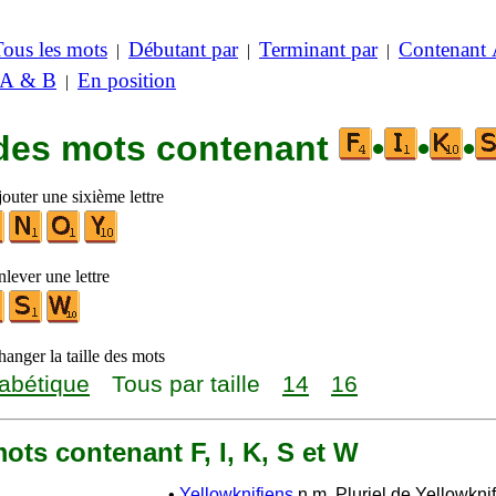
Tous les mots
Débutant par
Terminant par
Contenant
|
|
|
 A & B
En position
|
 des mots contenant
•
•
•
outer une sixième lettre
lever une lettre
anger la taille des mots
abétique
Tous par taille
14
16
 mots contenant F, I, K, S et W
•
Yellowknifiens
n.m. Pluriel de Yellowknif