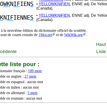
O
WK
N
IF
IEN
S
•
YELLOWKNIFIEN,
ENNE adj. De Yello
(Canada).
•
YELLOWKNIFIEN,
ENNE adj. De Yello
K
N
IF
IENNE
S
(Canada).
à la neuvième édition du dictionnaire officiel du scrabble.
 sont de courts extraits de
1Mot.net
et de
WikWik.org
.
Haut
écédente
Liste
tte liste pour :
ionnaire français :
189 mots
bble en anglais :
27 mots
bble en espagnol : aucun mot
ble en italien : aucun mot
bble en allemand :
5 mots
bble en roumain : aucun mot