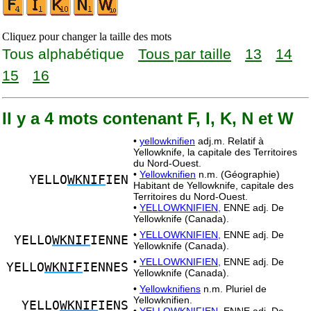
Cliquez pour changer la taille des mots
Tous alphabétique
Tous par taille
13
14
15
16
Il y a 4 mots contenant F, I, K, N et W
•
yellowknifien
adj.m. Relatif à
Yellowknife, la capitale des Territoires
du Nord-Ouest.
•
Yellowknifien
n.m. (Géographie)
YELLO
WKNIF
IEN
Habitant de Yellowknife, capitale des
Territoires du Nord-Ouest.
•
YELLOWKNIFIEN,
ENNE adj. De
Yellowknife (Canada).
•
YELLOWKNIFIEN,
ENNE adj. De
YELLO
WKNIF
IENNE
Yellowknife (Canada).
•
YELLOWKNIFIEN,
ENNE adj. De
YELLO
WKNIF
IENNES
Yellowknife (Canada).
•
Yellowknifiens
n.m. Pluriel de
Yellowknifien.
YELLO
WKNIF
IENS