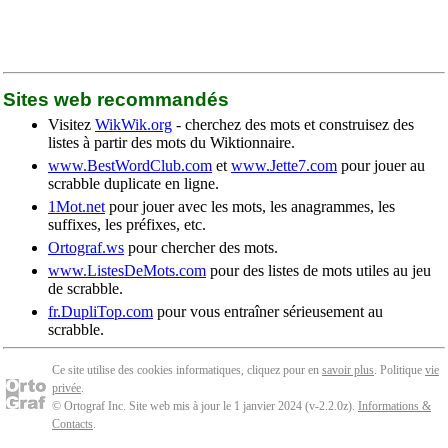
Sites web recommandés
Visitez
WikWik.org
- cherchez des mots et construisez des
listes à partir des mots du Wiktionnaire.
www.BestWordClub.com
et
www.Jette7.com
pour jouer au
scrabble duplicate en ligne.
1Mot.net
pour jouer avec les mots, les anagrammes, les
suffixes, les préfixes, etc.
Ortograf.ws
pour chercher des mots.
www.ListesDeMots.com
pour des listes de mots utiles au jeu
de scrabble.
fr.DupliTop.com
pour vous entraîner sérieusement au
scrabble.
Ce site utilise des cookies informatiques, cliquez pour en
savoir plus
. Politique
vie
privée
.
© Ortograf Inc. Site web mis à jour le 1 janvier 2024 (v-2.2.0
z
).
Informations &
Contacts
.