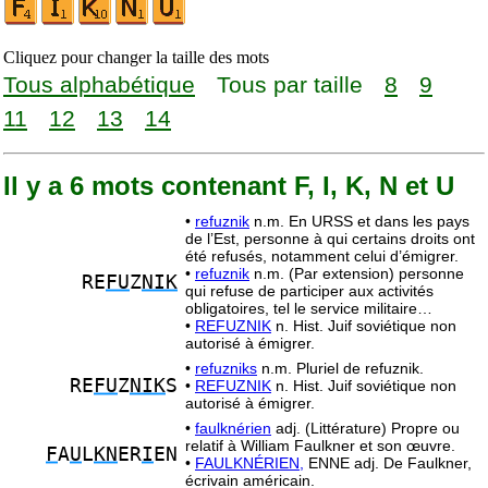
Cliquez pour changer la taille des mots
Tous alphabétique
Tous par taille
8
9
11
12
13
14
Il y a 6 mots contenant F, I, K, N et U
•
refuznik
n.m. En URSS et dans les pays
de l’Est, personne à qui certains droits ont
été refusés, notamment celui d’émigrer.
•
refuznik
n.m. (Par extension) personne
RE
FU
Z
NIK
qui refuse de participer aux activités
obligatoires, tel le service militaire…
•
REFUZNIK
n. Hist. Juif soviétique non
autorisé à émigrer.
•
refuzniks
n.m. Pluriel de refuznik.
RE
FU
Z
NIK
S
•
REFUZNIK
n. Hist. Juif soviétique non
autorisé à émigrer.
•
faulknérien
adj. (Littérature) Propre ou
relatif à William Faulkner et son œuvre.
F
A
U
L
KN
ER
I
EN
•
FAULKNÉRIEN,
ENNE adj. De Faulkner,
écrivain américain.