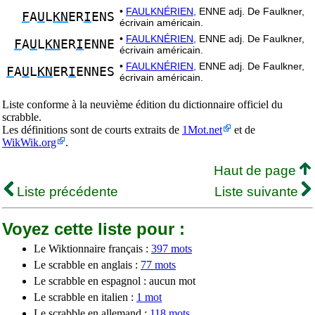
•
FAULKNÉRIEN,
ENNE adj. De Faulkner,
F
A
U
L
KN
ER
I
ENS
écrivain américain.
•
FAULKNÉRIEN,
ENNE adj. De Faulkner,
F
A
U
L
KN
ER
I
ENNE
écrivain américain.
•
FAULKNÉRIEN,
ENNE adj. De Faulkner,
F
A
U
L
KN
ER
I
ENNES
écrivain américain.
Liste conforme à la neuvième édition du dictionnaire officiel du
scrabble.
Les définitions sont de courts extraits de
1Mot.net
et de
WikWik.org
.
Haut de page
Liste précédente
Liste suivante
Voyez cette liste pour :
Le Wiktionnaire français :
397 mots
Le scrabble en anglais :
77 mots
Le scrabble en espagnol : aucun mot
Le scrabble en italien :
1 mot
Le scrabble en allemand :
118 mots