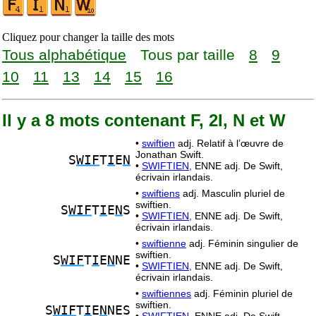
Cliquez pour changer la taille des mots
Tous alphabétique
Tous par taille
8
9
10
11
13
14
15
16
Il y a 8 mots contenant F, 2I, N et W
•
swiftien
adj. Relatif à l’œuvre de
Jonathan Swift.
S
WIF
T
I
E
N
•
SWIFTIEN,
ENNE adj. De Swift,
écrivain irlandais.
•
swiftiens
adj. Masculin pluriel de
swiftien.
S
WIF
T
I
E
N
S
•
SWIFTIEN,
ENNE adj. De Swift,
écrivain irlandais.
•
swiftienne
adj. Féminin singulier de
swiftien.
S
WIF
T
I
E
N
NE
•
SWIFTIEN,
ENNE adj. De Swift,
écrivain irlandais.
•
swiftiennes
adj. Féminin pluriel de
swiftien.
S
WIF
T
I
E
N
NES