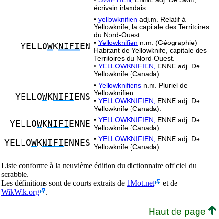
•
SWIFTIEN,
ENNE adj. De Swift,
écrivain irlandais.
•
yellowknifien
adj.m. Relatif à
Yellowknife, la capitale des Territoires
du Nord-Ouest.
•
Yellowknifien
n.m. (Géographie)
YELLO
W
K
NIFI
EN
Habitant de Yellowknife, capitale des
Territoires du Nord-Ouest.
•
YELLOWKNIFIEN,
ENNE adj. De
Yellowknife (Canada).
•
Yellowknifiens
n.m. Pluriel de
Yellowknifien.
YELLO
W
K
NIFI
ENS
•
YELLOWKNIFIEN,
ENNE adj. De
Yellowknife (Canada).
•
YELLOWKNIFIEN,
ENNE adj. De
YELLO
W
K
NIFI
ENNE
Yellowknife (Canada).
•
YELLOWKNIFIEN,
ENNE adj. De
YELLO
W
K
NIFI
ENNES
Yellowknife (Canada).
Liste conforme à la neuvième édition du dictionnaire officiel du
scrabble.
Les définitions sont de courts extraits de
1Mot.net
et de
WikWik.org
.
Haut de page