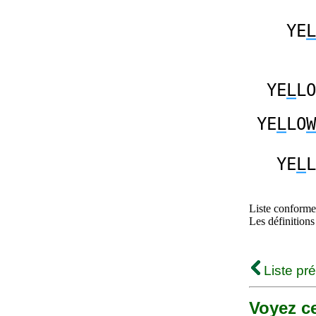
YE
L
YE
L
LO
YE
L
LO
W
YE
L
L
Liste conforme 
Les définitions
Liste pr
Voyez ce