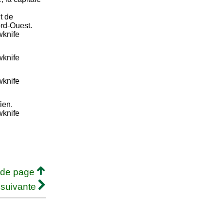
t de
ord-Ouest.
wknife
wknife
wknife
ien.
wknife
 de page
 suivante