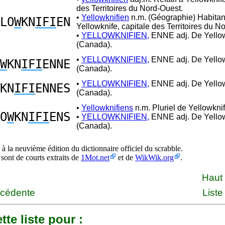
des Territoires du Nord-Ouest.
•
Yellowknifien
n.m. (Géographie) Habitan
LO
W
KN
IFI
EN
Yellowknife, capitale des Territoires du N
•
YELLOWKNIFIEN,
ENNE adj. De Yello
(Canada).
•
YELLOWKNIFIEN,
ENNE adj. De Yello
W
KN
IFI
ENNE
(Canada).
•
YELLOWKNIFIEN,
ENNE adj. De Yello
KN
IFI
ENNES
(Canada).
•
Yellowknifiens
n.m. Pluriel de Yellowknif
O
W
KN
IFI
ENS
•
YELLOWKNIFIEN,
ENNE adj. De Yello
(Canada).
à la neuvième édition du dictionnaire officiel du scrabble.
 sont de courts extraits de
1Mot.net
et de
WikWik.org
.
Haut
écédente
Liste
tte liste pour :