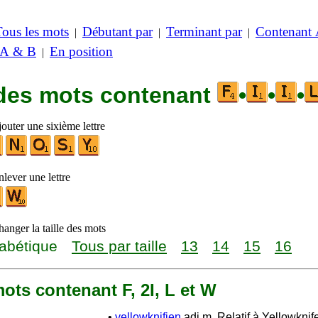
Tous les mots
Débutant par
Terminant par
Contenant
|
|
|
 A & B
En position
|
 des mots contenant
•
•
•
outer une sixième lettre
lever une lettre
anger la taille des mots
abétique
Tous par taille
13
14
15
16
 mots contenant F, 2I, L et W
•
yellowknifien
adj.m. Relatif à Yellowknife