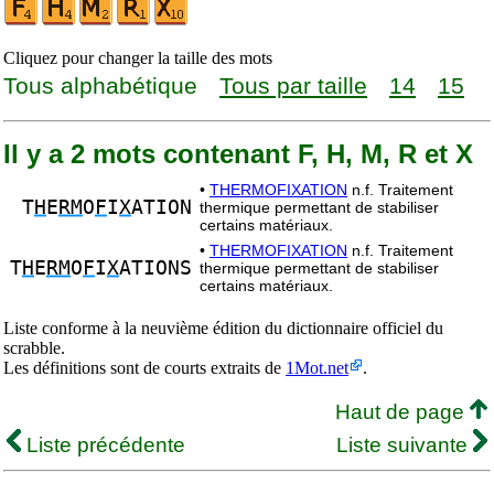
Cliquez pour changer la taille des mots
Tous alphabétique
Tous par taille
14
15
Il y a 2 mots contenant F, H, M, R et X
•
THERMOFIXATION
n.f. Traitement
T
H
E
RM
O
F
I
X
ATION
thermique permettant de stabiliser
certains matériaux.
•
THERMOFIXATION
n.f. Traitement
T
H
E
RM
O
F
I
X
ATIONS
thermique permettant de stabiliser
certains matériaux.
Liste conforme à la neuvième édition du dictionnaire officiel du
scrabble.
Les définitions sont de courts extraits de
1Mot.net
.
Haut de page
Liste précédente
Liste suivante