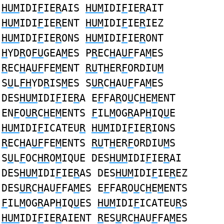
HUM
IDI
F
IE
R
AIS
HUM
IDI
F
IE
R
AIT
HUM
IDI
F
IE
R
ENT
HUM
IDI
F
IE
R
IEZ
HUM
IDI
F
IE
R
ONS
HUM
IDI
F
IE
R
ONT
H
YD
R
O
FU
GEA
M
ES P
R
EC
H
A
UF
FA
M
ES
R
EC
H
A
UF
FE
M
ENT
RU
T
H
ER
F
ORDIU
M
S
U
L
FH
YD
R
IS
M
ES S
UR
C
H
AU
F
FA
M
ES
DES
HUM
IDI
F
IE
R
A E
F
FA
R
O
U
C
H
E
M
ENT
EN
F
O
UR
C
H
E
M
ENTS
F
IL
M
OG
R
AP
H
IQ
U
E
HUM
IDI
F
ICATEU
R
HUM
IDI
F
IE
R
IONS
R
EC
H
A
UF
FE
M
ENTS
RU
T
H
ER
F
ORDIU
M
S
S
U
L
F
OC
HR
O
M
IQUE DES
HUM
IDI
F
IE
R
AI
DES
HUM
IDI
F
IE
R
AS DES
HUM
IDI
F
IE
R
EZ
DES
UR
C
H
AU
F
FA
M
ES E
F
FA
R
O
U
C
H
E
M
ENTS
F
IL
M
OG
R
AP
H
IQ
U
ES
HUM
IDI
F
ICATEU
R
S
HUM
IDI
F
IE
R
AIENT
R
ES
U
RC
H
AU
F
FA
M
ES