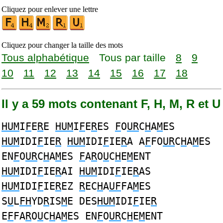
Cliquez pour enlever une lettre
Cliquez pour changer la taille des mots
Tous alphabétique
Tous par taille
8
9
10
11
12
13
14
15
16
17
18
Il y a 59 mots contenant F, H, M, R et U
HUM
I
F
E
R
E
HUM
I
F
E
R
ES
F
O
UR
C
H
A
M
ES
HUM
IDI
F
IE
R
HUM
IDI
F
IE
R
A A
F
FO
UR
C
H
A
M
ES
EN
F
O
UR
C
H
A
M
ES
F
A
R
O
U
C
H
E
M
ENT
HUM
IDI
F
IE
R
AI
HUM
IDI
F
IE
R
AS
HUM
IDI
F
IE
R
EZ
R
EC
H
A
UF
FA
M
ES
S
U
L
FH
YD
R
IS
M
E DES
HUM
IDI
F
IE
R
E
F
FA
R
O
U
C
H
A
M
ES EN
F
O
UR
C
H
E
M
ENT