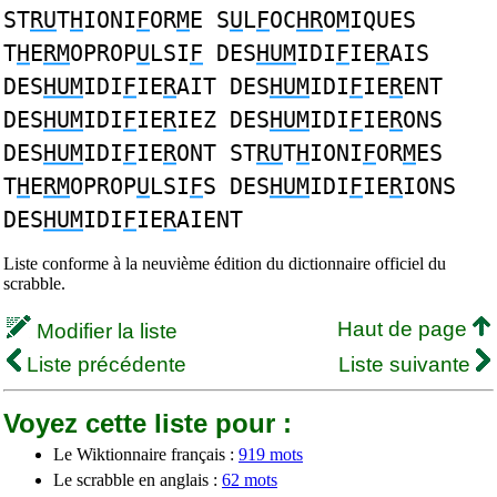
ST
RU
T
H
IONI
F
OR
M
E S
U
L
F
OC
HR
O
M
IQUES
T
H
E
RM
OPROP
U
LSI
F
DES
HUM
IDI
F
IE
R
AIS
DES
HUM
IDI
F
IE
R
AIT DES
HUM
IDI
F
IE
R
ENT
DES
HUM
IDI
F
IE
R
IEZ DES
HUM
IDI
F
IE
R
ONS
DES
HUM
IDI
F
IE
R
ONT ST
RU
T
H
IONI
F
OR
M
ES
T
H
E
RM
OPROP
U
LSI
F
S DES
HUM
IDI
F
IE
R
IONS
DES
HUM
IDI
F
IE
R
AIENT
Liste conforme à la neuvième édition du dictionnaire officiel du
scrabble.
Haut de page
Modifier la liste
Liste précédente
Liste suivante
Voyez cette liste pour :
Le Wiktionnaire français :
919 mots
Le scrabble en anglais :
62 mots