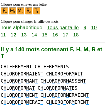
Cliquez pour enlever une lettre
Cliquez pour changer la taille des mots
Tous alphabétique
Tous par taille
9
10
11
12
13
14
15
16
17
18
Il y a 140 mots contenant F, H, M, R et
T
C
H
I
F
F
R
E
M
EN
T
C
H
I
F
F
R
E
M
EN
T
S
C
H
LO
R
O
F
OR
M
AIEN
T
C
H
LO
R
O
F
OR
M
AI
T
C
H
LO
R
O
F
OR
M
AN
T
C
H
LO
R
O
F
OR
M
ASSEN
T
C
H
LO
R
O
F
OR
M
A
T
C
H
LO
R
O
F
OR
M
A
T
ES
C
H
LO
R
O
F
OR
M
EN
T
C
H
LO
R
O
F
OR
M
ERAIEN
T
C
H
LO
R
O
F
OR
M
ERAI
T
C
H
LO
R
O
F
OR
M
EREN
T