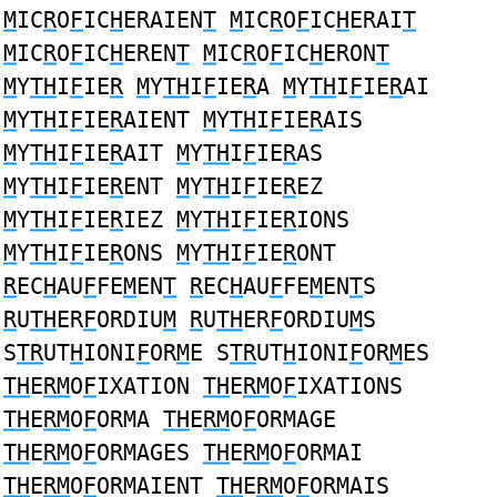
M
IC
R
O
F
IC
H
ERAIEN
T
M
IC
R
O
F
IC
H
ERAI
T
M
IC
R
O
F
IC
H
EREN
T
M
IC
R
O
F
IC
H
ERON
T
M
Y
TH
I
F
IE
R
M
Y
TH
I
F
IE
R
A
M
Y
TH
I
F
IE
R
AI
M
Y
TH
I
F
IE
R
AIENT
M
Y
TH
I
F
IE
R
AIS
M
Y
TH
I
F
IE
R
AIT
M
Y
TH
I
F
IE
R
AS
M
Y
TH
I
F
IE
R
ENT
M
Y
TH
I
F
IE
R
EZ
M
Y
TH
I
F
IE
R
IEZ
M
Y
TH
I
F
IE
R
IONS
M
Y
TH
I
F
IE
R
ONS
M
Y
TH
I
F
IE
R
ONT
R
EC
H
AU
F
FE
M
EN
T
R
EC
H
AU
F
FE
M
EN
T
S
R
U
TH
ER
F
ORDIU
M
R
U
TH
ER
F
ORDIU
M
S
S
TR
UT
H
IONI
F
OR
M
E S
TR
UT
H
IONI
F
OR
M
ES
TH
E
RM
O
F
IXATION
TH
E
RM
O
F
IXATIONS
TH
E
RM
O
F
ORMA
TH
E
RM
O
F
ORMAGE
TH
E
RM
O
F
ORMAGES
TH
E
RM
O
F
ORMAI
TH
E
RM
O
F
ORMAIENT
TH
E
RM
O
F
ORMAIS