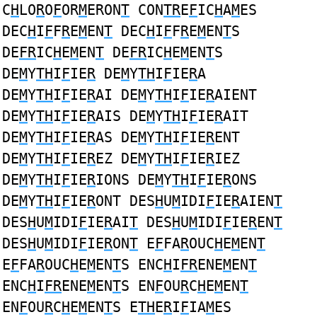
C
H
LO
R
O
F
OR
M
ERON
T
CON
TR
E
F
IC
H
A
M
ES
DEC
H
I
F
F
R
E
M
EN
T
DEC
H
I
F
F
R
E
M
EN
T
S
DE
FR
IC
H
E
M
EN
T
DE
FR
IC
H
E
M
EN
T
S
DE
M
Y
TH
I
F
IE
R
DE
M
Y
TH
I
F
IE
R
A
DE
M
Y
TH
I
F
IE
R
AI DE
M
Y
TH
I
F
IE
R
AIENT
DE
M
Y
TH
I
F
IE
R
AIS DE
M
Y
TH
I
F
IE
R
AIT
DE
M
Y
TH
I
F
IE
R
AS DE
M
Y
TH
I
F
IE
R
ENT
DE
M
Y
TH
I
F
IE
R
EZ DE
M
Y
TH
I
F
IE
R
IEZ
DE
M
Y
TH
I
F
IE
R
IONS DE
M
Y
TH
I
F
IE
R
ONS
DE
M
Y
TH
I
F
IE
R
ONT DES
H
U
M
IDI
F
IE
R
AIEN
T
DES
H
U
M
IDI
F
IE
R
AI
T
DES
H
U
M
IDI
F
IE
R
EN
T
DES
H
U
M
IDI
F
IE
R
ON
T
E
F
FA
R
OUC
H
E
M
EN
T
E
F
FA
R
OUC
H
E
M
EN
T
S ENC
H
I
FR
ENE
M
EN
T
ENC
H
I
FR
ENE
M
EN
T
S EN
F
OU
R
C
H
E
M
EN
T
EN
F
OU
R
C
H
E
M
EN
T
S E
TH
E
R
I
F
IA
M
ES