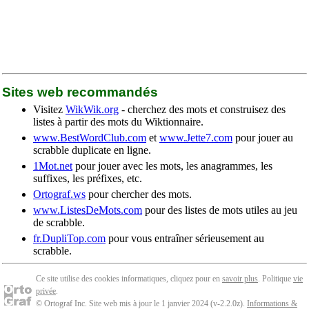
Sites web recommandés
Visitez
WikWik.org
- cherchez des mots et construisez des
listes à partir des mots du Wiktionnaire.
www.BestWordClub.com
et
www.Jette7.com
pour jouer au
scrabble duplicate en ligne.
1Mot.net
pour jouer avec les mots, les anagrammes, les
suffixes, les préfixes, etc.
Ortograf.ws
pour chercher des mots.
www.ListesDeMots.com
pour des listes de mots utiles au jeu
de scrabble.
fr.DupliTop.com
pour vous entraîner sérieusement au
scrabble.
Ce site utilise des cookies informatiques, cliquez pour en
savoir plus
. Politique
vie
privée
.
© Ortograf Inc. Site web mis à jour le 1 janvier 2024 (v-2.2.0
z
).
Informations &