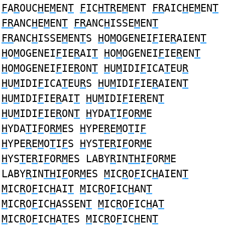
F
A
R
OUC
H
E
M
EN
T
F
IC
HTR
E
M
ENT
FR
AIC
H
E
M
EN
T
FR
ANC
H
E
M
EN
T
FR
ANC
H
ISSE
M
EN
T
FR
ANC
H
ISSE
M
EN
T
S
H
O
M
OGENEI
F
IE
R
AIEN
T
H
O
M
OGENEI
F
IE
R
AI
T
H
O
M
OGENEI
F
IE
R
EN
T
H
O
M
OGENEI
F
IE
R
ON
T
H
U
M
IDI
F
ICA
T
EU
R
H
U
M
IDI
F
ICA
T
EU
R
S
H
U
M
IDI
F
IE
R
AIEN
T
H
U
M
IDI
F
IE
R
AI
T
H
U
M
IDI
F
IE
R
EN
T
H
U
M
IDI
F
IE
R
ON
T
H
YDA
T
I
F
O
RM
E
H
YDA
T
I
F
O
RM
ES
H
YPE
R
E
M
O
T
I
F
H
YPE
R
E
M
O
T
I
F
S
H
YS
T
E
R
I
F
OR
M
E
H
YS
T
E
R
I
F
OR
M
ES LABY
R
IN
TH
I
F
OR
M
E
LABY
R
IN
TH
I
F
OR
M
ES
M
IC
R
O
F
IC
H
AIEN
T
M
IC
R
O
F
IC
H
AI
T
M
IC
R
O
F
IC
H
AN
T
M
IC
R
O
F
IC
H
ASSEN
T
M
IC
R
O
F
IC
H
A
T
M
IC
R
O
F
IC
H
A
T
ES
M
IC
R
O
F
IC
H
EN
T