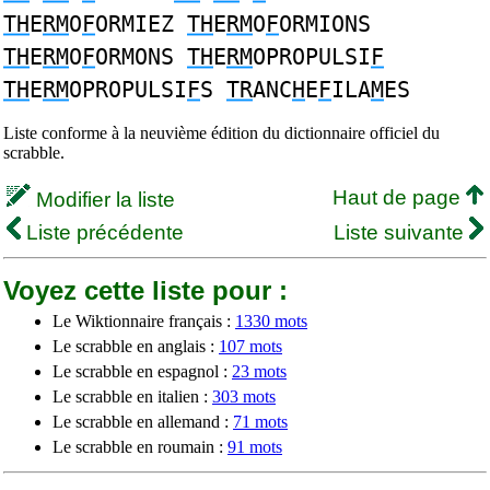
TH
E
RM
O
F
ORMIEZ
TH
E
RM
O
F
ORMIONS
TH
E
RM
O
F
ORMONS
TH
E
RM
OPROPULSI
F
TH
E
RM
OPROPULSI
F
S
TR
ANC
H
E
F
ILA
M
ES
Liste conforme à la neuvième édition du dictionnaire officiel du
scrabble.
Haut de page
Modifier la liste
Liste précédente
Liste suivante
Voyez cette liste pour :
Le Wiktionnaire français :
1330 mots
Le scrabble en anglais :
107 mots
Le scrabble en espagnol :
23 mots
Le scrabble en italien :
303 mots
Le scrabble en allemand :
71 mots
Le scrabble en roumain :
91 mots