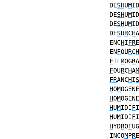
DE
SH
U
M
I
DE
SH
U
M
I
DE
SH
U
M
I
DE
S
U
R
C
H
ENC
H
I
FR
EN
F
OU
R
C
F
IL
M
OG
R
F
OU
R
C
H
A
FR
ANC
H
I
H
O
M
OGEN
H
O
M
OGEN
H
U
M
IDI
F
H
U
M
IDI
F
H
YD
R
O
F
U
INCO
M
P
R