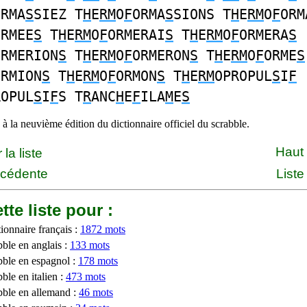
ORMA
S
SIEZ T
H
E
RM
O
F
ORMA
S
SIONS T
H
E
RM
O
F
ORM
ORMEE
S
T
H
E
RM
O
F
ORMERAI
S
T
H
E
RM
O
F
ORMERA
S
ORMERION
S
T
H
E
RM
O
F
ORMERON
S
T
H
E
RM
O
F
ORME
S
ORMION
S
T
H
E
RM
O
F
ORMON
S
T
H
E
RM
OPROPUL
S
I
F
ROPUL
S
I
F
S T
R
ANC
H
E
F
ILA
M
E
S
à la neuvième édition du dictionnaire officiel du scrabble.
Haut
la liste
écédente
Liste
tte liste pour :
ionnaire français :
1872 mots
bble en anglais :
133 mots
bble en espagnol :
178 mots
ble en italien :
473 mots
bble en allemand :
46 mots