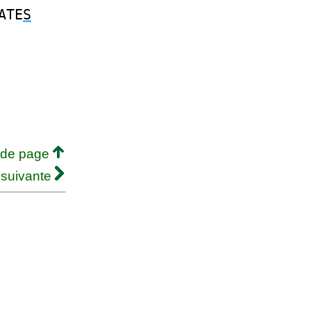
ATE
S
 de page
 suivante