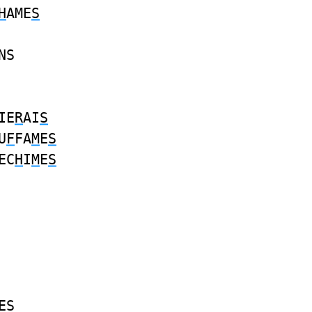
H
AME
S
NS
IE
R
AI
S
U
F
FA
M
E
S
EC
H
I
M
E
S
ES