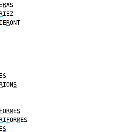
E
R
AS
R
IEZ
IE
R
ONT
ES
R
ION
S
F
O
RM
E
S
R
I
F
OR
M
ES
E
S