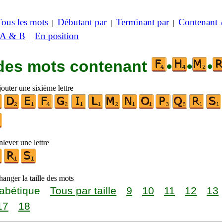
Tous les mots
Débutant par
Terminant par
Contenant
|
|
|
 A & B
En position
|
 des mots contenant
•
•
•
outer une sixième lettre
lever une lettre
anger la taille des mots
abétique
Tous par taille
9
10
11
12
13
17
18