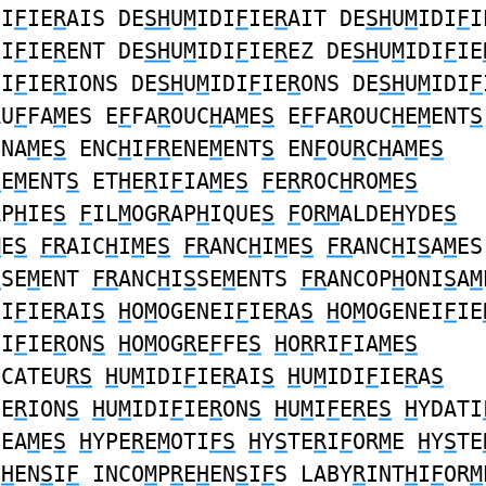
DI
F
IE
R
AIS DE
SH
U
M
IDI
F
IE
R
AIT DE
SH
U
M
IDI
F
I
DI
F
IE
R
ENT DE
SH
U
M
IDI
F
IE
R
EZ DE
SH
U
M
IDI
F
IE
DI
F
IE
R
IONS DE
SH
U
M
IDI
F
IE
R
ONS DE
SH
U
M
IDI
F
AU
F
FA
M
ES E
F
FA
R
OUC
H
A
M
E
S
E
F
FA
R
OUC
H
E
M
ENT
S
ENA
M
E
S
ENC
H
I
FR
ENE
M
ENT
S
EN
F
OU
R
C
H
A
M
E
S
H
E
M
ENT
S
ET
H
E
R
I
F
IA
M
E
S
F
E
R
ROC
H
RO
M
E
S
AP
H
IE
S
F
IL
M
OG
R
AP
H
IQUE
S
F
O
RM
ALDE
H
YDE
S
M
E
S
FR
AIC
H
I
M
E
S
FR
ANC
H
I
M
E
S
FR
ANC
H
I
S
A
M
ES
S
SE
M
ENT
FR
ANC
H
I
S
SE
M
ENTS
FR
ANCOP
H
ONI
S
A
M
EI
F
IE
R
AI
S
H
O
M
OGENEI
F
IE
R
A
S
H
O
M
OGENEI
F
IE
EI
F
IE
R
ON
S
H
O
M
OG
R
E
F
FE
S
H
O
R
RI
F
IA
M
E
S
ICATEU
RS
H
U
M
IDI
F
IE
R
AI
S
H
U
M
IDI
F
IE
R
A
S
IE
R
ION
S
H
U
M
IDI
F
IE
R
ON
S
H
U
M
I
F
E
R
E
S
H
YDATI
GEA
M
E
S
H
YPE
R
E
M
OTI
FS
H
Y
S
TE
R
I
F
OR
M
E
H
Y
S
TE
E
H
EN
S
I
F
INCO
M
P
R
E
H
EN
S
I
F
S LABY
R
INT
H
I
F
OR
M