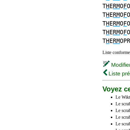
T
H
E
RM
O
F
T
H
E
RM
O
F
T
H
E
RM
O
F
T
H
E
RM
O
F
T
H
E
RM
OP
Liste conforme 
Modifier 
Liste pr
Voyez ce
Le Wikt
Le scra
Le scra
Le scrab
Le scra