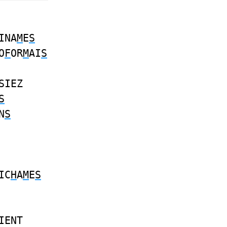
INA
M
E
S
O
F
OR
M
AI
S
SIEZ
S
N
S
IC
H
A
M
E
S
IENT