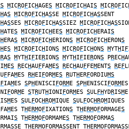
RS
M
IC
R
O
F
IC
H
AGE
S
M
IC
R
O
F
IC
H
AI
S
M
IC
R
O
F
IC
C
H
A
S
M
IC
R
O
F
IC
H
A
S
SE
M
IC
R
O
F
IC
H
A
S
SENT
C
H
A
S
SES
M
IC
R
O
F
IC
H
A
S
SIEZ
M
IC
R
O
F
IC
H
A
S
SIO
C
H
ATE
S
M
IC
R
O
F
IC
H
EE
S
M
IC
R
O
F
IC
H
ERAI
S
C
H
ERA
S
M
IC
R
O
F
IC
H
ERION
S
M
IC
R
O
F
IC
H
ERON
S
C
H
E
S
M
IC
R
O
F
IC
H
ION
S
M
IC
R
O
F
IC
H
ON
S
M
YT
H
I
F
E
R
A
S
M
YT
H
I
F
IE
R
ION
S
M
YT
H
I
F
IE
R
ON
S
P
R
EC
H
A
H
I
M
E
S
R
EC
H
AU
F
FA
M
E
S
R
EC
H
AU
F
FE
M
ENT
S
R
E
F
L
AU
F
FA
M
ES
RH
EI
F
OR
M
E
S
R
UT
H
ER
F
ORDIU
MS
I
F
IA
M
ES
S
P
H
ENISCI
F
O
RM
E
S
P
H
ENISCI
F
O
RM
ES
ONI
F
OR
M
E
S
T
R
UT
H
IONI
F
OR
M
ES
S
UL
FH
YD
R
IS
M
E
R
IS
M
ES
S
UL
F
OC
HR
O
M
IQUE
S
UL
F
OC
HR
O
M
IQUES
F
FA
M
ES T
H
E
RM
O
F
IXATION
S
T
H
E
RM
O
F
ORMAGE
S
ORMAI
S
T
H
E
RM
O
F
ORMAME
S
T
H
E
RM
O
F
ORMA
S
ORMA
S
SE T
H
E
RM
O
F
ORMA
S
SENT T
H
E
RM
O
F
ORMA
S
S