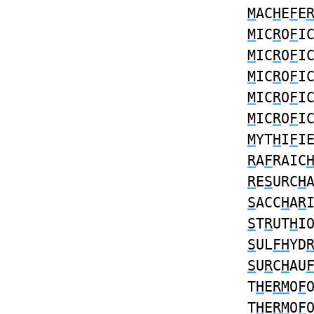
M
AC
H
E
F
E
M
IC
R
O
F
I
M
IC
R
O
F
I
M
IC
R
O
F
I
M
IC
R
O
F
I
M
IC
R
O
F
I
M
YT
H
I
F
I
R
A
F
RAIC
R
E
S
URC
H
S
ACC
H
A
R
S
T
R
UT
H
I
S
UL
FH
YD
S
U
R
C
H
AU
T
H
E
RM
O
F
T
H
E
RM
O
F