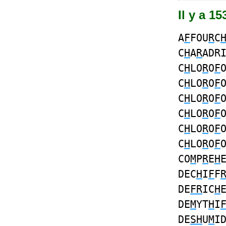
Il y a 1
A
F
FOU
R
C
C
H
A
R
ADR
C
H
LO
R
O
F
C
H
LO
R
O
F
C
H
LO
R
O
F
C
H
LO
R
O
F
C
H
LO
R
O
F
C
H
LO
R
O
F
CO
M
P
R
E
H
DEC
H
I
F
F
DE
FR
IC
H
DE
M
YT
H
I
DE
SH
U
M
I