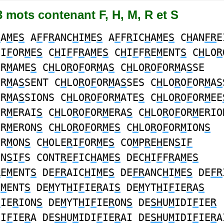
53 mots contenant F, H, M, R et S
H
A
M
E
S
A
F
F
R
ANC
H
I
M
E
S
A
F
F
R
IC
H
A
M
E
S
C
H
AN
FR
E
II
F
OR
M
E
S
C
H
I
F
F
R
A
M
E
S
C
H
I
F
F
R
E
M
ENT
S
C
H
LO
R
OR
M
AME
S
C
H
LO
R
O
F
OR
M
A
S
C
H
LO
R
O
F
OR
M
A
S
SE
OR
M
A
S
SENT C
H
LO
R
O
F
OR
M
A
S
SES C
H
LO
R
O
F
OR
M
A
S
OR
M
A
S
SIONS C
H
LO
R
O
F
OR
M
ATE
S
C
H
LO
R
O
F
OR
M
EE
OR
M
ERAI
S
C
H
LO
R
O
F
OR
M
ERA
S
C
H
LO
R
O
F
OR
M
ERIO
OR
M
ERON
S
C
H
LO
R
O
F
OR
M
E
S
C
H
LO
R
O
F
OR
M
ION
S
OR
M
ON
S
C
H
OLE
R
I
F
OR
M
E
S
CO
M
P
R
E
H
EN
S
I
F
EN
S
I
F
S CONT
R
E
F
IC
H
A
M
E
S
DEC
H
I
F
F
R
A
M
E
S
R
E
M
ENT
S
DE
FR
AIC
H
I
M
E
S
DE
FR
ANC
H
I
M
E
S
DE
FR
E
M
ENT
S
DE
M
YT
H
I
F
IE
R
AI
S
DE
M
YT
H
I
F
IE
R
A
S
F
IE
R
ION
S
DE
M
YT
H
I
F
IE
R
ON
S
DE
SH
U
M
IDI
F
IE
R
DI
F
IE
R
A DE
SH
U
M
IDI
F
IE
R
AI DE
SH
U
M
IDI
F
IE
R
A