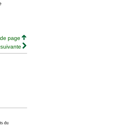
e
 de page
 suivante
ts du