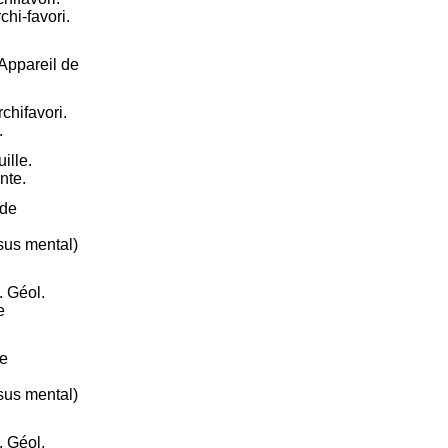
chi-favori.
 Appareil de
chifavori.
.
ille.
nte.
 de
sus mental)
 Géol.
e
de
sus mental)
 Géol.