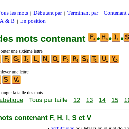
Tous les mots
Débutant par
Terminant par
Contenant
|
|
|
 A & B
En position
|
 des mots contenant
•
•
•
outer une sixième lettre
lever une lettre
anger la taille des mots
abétique
Tous par taille
12
13
14
15
1
 mots contenant F, H, I, S et V
•
archifavoris
adj. Masculin pluriel de arc