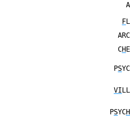
A
F
L
ARC
C
H
E
P
S
YC
VI
LL
P
S
YC
H