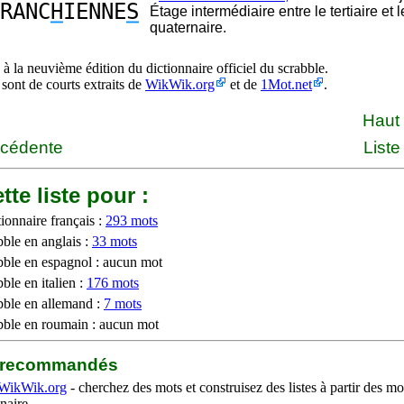
RANC
H
IENNE
S
Étage intermédiaire entre le tertiaire et l
quaternaire.
à la neuvième édition du dictionnaire officiel du scrabble.
 sont de courts extraits de
WikWik.org
et de
1Mot.net
.
Haut
écédente
Liste
tte liste pour :
ionnaire français :
293 mots
bble en anglais :
33 mots
bble en espagnol : aucun mot
ble en italien :
176 mots
bble en allemand :
7 mots
bble en roumain : aucun mot
b recommandés
WikWik.org
- cherchez des mots et construisez des listes à partir des mo
naire.