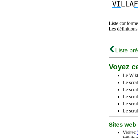
VI
LLA
F
Liste conforme 
Les définitions
Liste pr
Voyez ce
Le Wikt
Le scra
Le scra
Le scrab
Le scra
Le scra
Sites we
Visitez
Wiktion