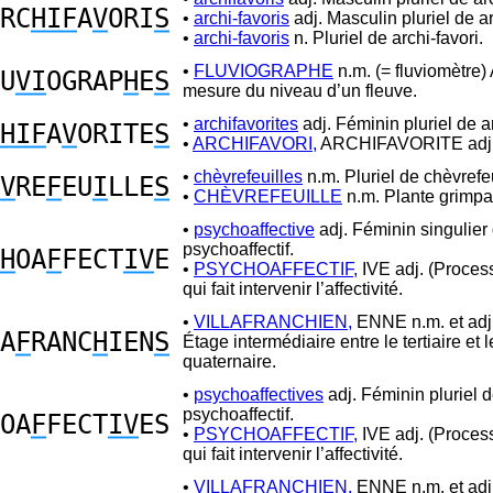
RC
HIF
A
V
ORI
S
•
archi-favoris
adj. Masculin pluriel de ar
•
archi-favoris
n. Pluriel de archi-favori.
•
FLUVIOGRAPHE
n.m. (= fluviomètre)
U
VI
OGRAP
H
E
S
mesure du niveau d’un fleuve.
•
archifavorites
adj. Féminin pluriel de ar
HIF
A
V
ORITE
S
•
ARCHIFAVORI,
ARCHIFAVORITE adj
•
chèvrefeuilles
n.m. Pluriel de chèvrefeu
V
RE
F
EU
I
LLE
S
•
CHÈVREFEUILLE
n.m. Plante grimpa
•
psychoaffective
adj. Féminin singulier
psychoaffectif.
H
OA
F
FECT
IV
E
•
PSYCHOAFFECTIF,
IVE adj. (Proces
qui fait intervenir l’affectivité.
•
VILLAFRANCHIEN,
ENNE n.m. et adj.
A
F
RANC
H
IEN
S
Étage intermédiaire entre le tertiaire et l
quaternaire.
•
psychoaffectives
adj. Féminin pluriel 
psychoaffectif.
OA
F
FECT
IV
ES
•
PSYCHOAFFECTIF,
IVE adj. (Proces
qui fait intervenir l’affectivité.
•
VILLAFRANCHIEN,
ENNE n.m. et adj.