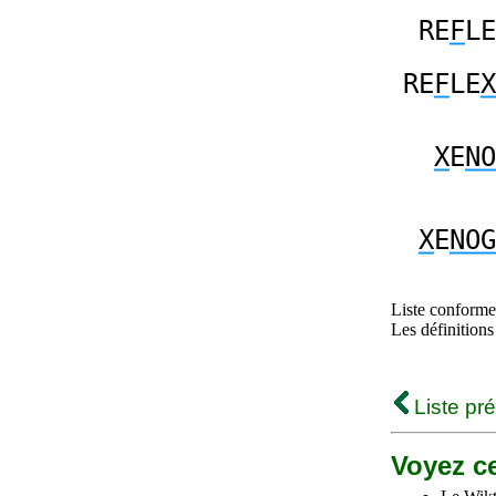
RE
F
LE
RE
F
LE
X
X
E
NO
X
E
NOG
Liste conforme 
Les définitions
Liste pr
Voyez ce