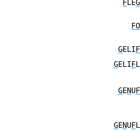
F
LE
G
FO
G
ELI
F
G
ELI
F
L
G
E
N
U
F
G
E
N
U
F
L