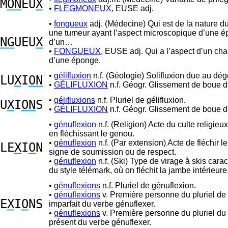
M
ON
EU
X
•
FLEGMONEUX,
EUSE adj.
•
fongueux
adj. (Médecine) Qui est de la nature d
une tumeur ayant l’aspect microscopique d’une 
NG
UEU
X
d’un…
•
FONGUEUX,
EUSE adj. Qui a l’aspect d’un ch
d’une éponge.
•
gélifluxion
n.f. (Géologie) Solifluxion due au dég
LU
X
I
ON
•
GÉLIFLUXION
n.f. Géogr. Glissement de boue d
•
gélifluxions
n.f. Pluriel de gélifluxion.
U
X
I
ON
S
•
GÉLIFLUXION
n.f. Géogr. Glissement de boue d
•
génuflexion
n.f. (Religion) Acte du culte religieux,
en fléchissant le genou.
•
génuflexion
n.f. (Par extension) Acte de fléchir 
LE
X
I
O
N
signe de soumission ou de respect.
•
génuflexion
n.f. (Ski) Type de virage à skis carac
du style télémark, où on fléchit la jambe intérieure
•
génuflexions
n.f. Pluriel de génuflexion.
•
génuflexions
v. Première personne du pluriel de l
E
X
I
O
NS
imparfait du verbe génuflexer.
•
génuflexions
v. Première personne du pluriel du 
présent du verbe génuflexer.