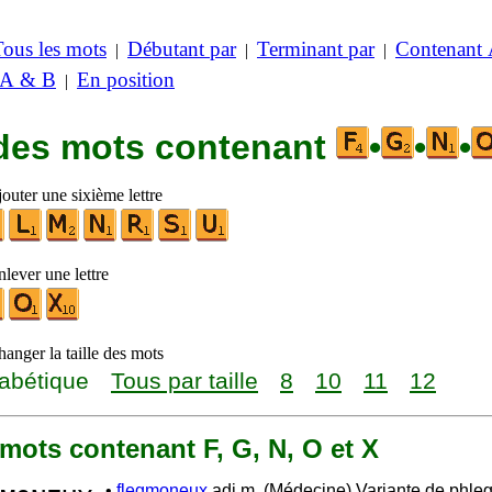
Tous les mots
Débutant par
Terminant par
Contenant
|
|
|
 A & B
En position
|
 des mots contenant
•
•
•
outer une sixième lettre
lever une lettre
anger la taille des mots
abétique
Tous par taille
8
10
11
12
0 mots contenant F, G, N, O et X
•
flegmoneux
adj.m. (Médecine) Variante de phl