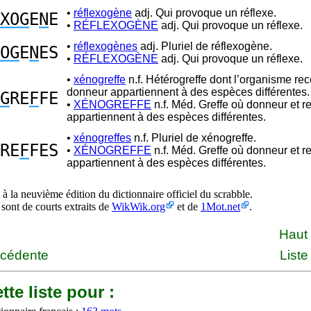
•
réflexogène
adj. Qui provoque un réflexe.
XOG
E
N
E
•
RÉFLEXOGÈNE
adj. Qui provoque un réflexe.
•
réflexogènes
adj. Pluriel de réflexogène.
OG
E
N
ES
•
RÉFLEXOGÈNE
adj. Qui provoque un réflexe.
•
xénogreffe
n.f. Hétérogreffe dont l’organisme rec
donneur appartiennent à des espèces différentes.
G
RE
F
FE
•
XÉNOGREFFE
n.f. Méd. Greffe où donneur et r
appartiennent à des espèces différentes.
•
xénogreffes
n.f. Pluriel de xénogreffe.
RE
F
FES
•
XÉNOGREFFE
n.f. Méd. Greffe où donneur et r
appartiennent à des espèces différentes.
à la neuvième édition du dictionnaire officiel du scrabble.
 sont de courts extraits de
WikWik.org
et de
1Mot.net
.
Haut
écédente
Liste
tte liste pour :