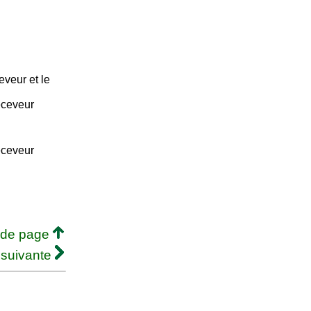
eveur et le
eceveur
eceveur
 de page
 suivante