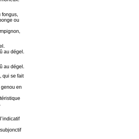
u fongus,
éponge ou
ampignon,
el.
û au dégel.
û au dégel.
 qui se fait
le genou en
téristique
.
’indicatif
subjonctif