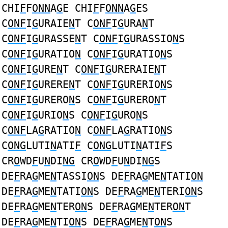
CHI
F
F
ONN
A
G
E CHI
F
F
ONN
A
G
ES
C
ONF
I
G
URAIE
N
T C
ONF
I
G
URA
N
T
C
ONF
I
G
URASSE
N
T C
ONF
I
G
URASSIO
N
S
C
ONF
I
G
URATIO
N
C
ONF
I
G
URATIO
N
S
C
ONF
I
G
URE
N
T C
ONF
I
G
URERAIE
N
T
C
ONF
I
G
URERE
N
T C
ONF
I
G
URERIO
N
S
C
ONF
I
G
URERO
N
S C
ONF
I
G
URERO
N
T
C
ONF
I
G
URIO
N
S C
ONF
I
G
URO
N
S
C
ONF
LA
G
RATIO
N
C
ONF
LA
G
RATIO
N
S
C
ONG
LUTI
N
ATI
F
C
ONG
LUTI
N
ATI
F
S
CR
O
WD
F
U
N
DI
NG
CR
O
WD
F
U
N
DI
NG
S
DE
F
RA
G
ME
N
TASSI
ON
S DE
F
RA
G
ME
N
TATI
ON
DE
F
RA
G
ME
N
TATI
ON
S DE
F
RA
G
ME
N
TERI
ON
S
DE
F
RA
G
ME
N
TER
ON
S DE
F
RA
G
ME
N
TER
ON
T
DE
F
RA
G
ME
N
TI
ON
S DE
F
RA
G
ME
N
T
ON
S