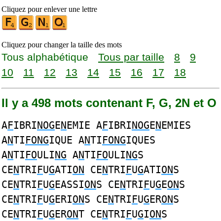
Cliquez pour enlever une lettre
Cliquez pour changer la taille des mots
Tous alphabétique
Tous par taille
8
9
10
11
12
13
14
15
16
17
18
Il y a 498 mots contenant F, G, 2N et O
A
F
IBRI
NOG
E
N
EMIE A
F
IBRI
NOG
E
N
EMIES
A
N
TI
FONG
IQUE A
N
TI
FONG
IQUES
A
N
TI
FO
ULI
NG
A
N
TI
FO
ULI
NG
S
CE
N
TRI
F
U
G
ATI
ON
CE
N
TRI
F
U
G
ATI
ON
S
CE
N
TRI
F
U
G
EASSI
ON
S CE
N
TRI
F
U
G
E
ON
S
CE
N
TRI
F
U
G
ERI
ON
S CE
N
TRI
F
U
G
ER
ON
S
CE
N
TRI
F
U
G
ER
ON
T CE
N
TRI
F
U
G
I
ON
S