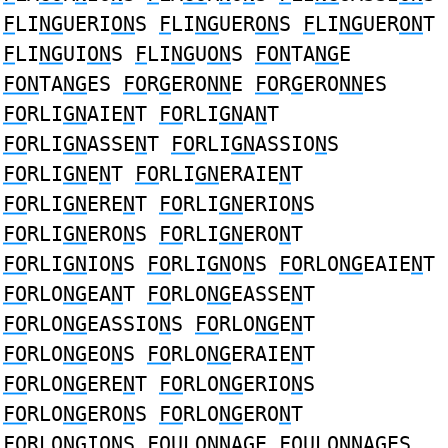
F
LI
NG
UERI
ON
S
F
LI
NG
UER
ON
S
F
LI
NG
UER
ON
T
F
LI
NG
UI
ON
S
F
LI
NG
U
ON
S
FON
TA
NG
E
FON
TA
NG
ES
FO
R
G
ERO
NN
E
FO
R
G
ERO
NN
ES
FO
RLI
GN
AIE
N
T
FO
RLI
GN
A
N
T
FO
RLI
GN
ASSE
N
T
FO
RLI
GN
ASSIO
N
S
FO
RLI
GN
E
N
T
FO
RLI
GN
ERAIE
N
T
FO
RLI
GN
ERE
N
T
FO
RLI
GN
ERIO
N
S
FO
RLI
GN
ERO
N
S
FO
RLI
GN
ERO
N
T
FO
RLI
GN
IO
N
S
FO
RLI
GN
O
N
S
FO
RLO
NG
EAIE
N
T
FO
RLO
NG
EA
N
T
FO
RLO
NG
EASSE
N
T
FO
RLO
NG
EASSIO
N
S
FO
RLO
NG
E
N
T
FO
RLO
NG
EO
N
S
FO
RLO
NG
ERAIE
N
T
FO
RLO
NG
ERE
N
T
FO
RLO
NG
ERIO
N
S
FO
RLO
NG
ERO
N
S
FO
RLO
NG
ERO
N
T
FO
RLO
NG
IO
N
S
FO
ULO
NN
A
G
E
FO
ULO
NN
A
G
ES