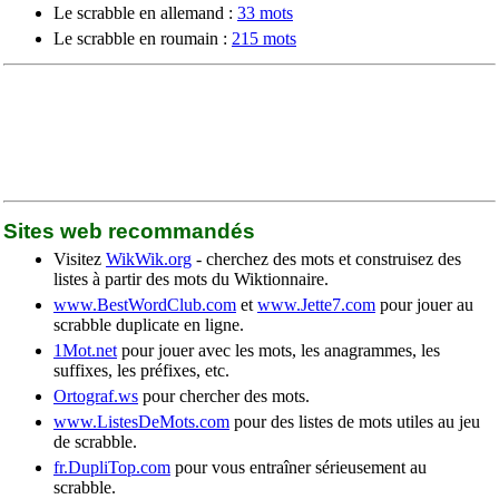
Le scrabble en allemand :
33 mots
Le scrabble en roumain :
215 mots
Sites web recommandés
Visitez
WikWik.org
- cherchez des mots et construisez des
listes à partir des mots du Wiktionnaire.
www.BestWordClub.com
et
www.Jette7.com
pour jouer au
scrabble duplicate en ligne.
1Mot.net
pour jouer avec les mots, les anagrammes, les
suffixes, les préfixes, etc.
Ortograf.ws
pour chercher des mots.
www.ListesDeMots.com
pour des listes de mots utiles au jeu
de scrabble.
fr.DupliTop.com
pour vous entraîner sérieusement au
scrabble.