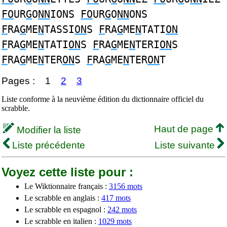
FO
UR
G
O
NN
IONS
FO
UR
G
O
NN
ONS
F
RA
G
ME
N
TASSI
ON
S
F
RA
G
ME
N
TATI
ON
F
RA
G
ME
N
TATI
ON
S
F
RA
G
ME
N
TERI
ON
S
F
RA
G
ME
N
TER
ON
S
F
RA
G
ME
N
TER
ON
T
Pages :
1
2
3
Liste conforme à la neuvième édition du dictionnaire officiel du
scrabble.
Haut de page
Modifier la liste
Liste précédente
Liste suivante
Voyez cette liste pour :
Le Wiktionnaire français :
3156 mots
Le scrabble en anglais :
417 mots
Le scrabble en espagnol :
242 mots
Le scrabble en italien :
1029 mots