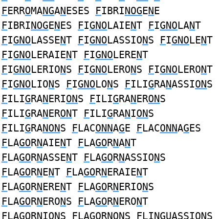
F
ERR
O
MA
NG
A
N
ESES
F
IBRI
NOG
E
N
E
F
IBRI
NOG
E
N
ES
F
I
GNO
LAIE
N
T
F
I
GNO
LA
N
T
F
I
GNO
LASSE
N
T
F
I
GNO
LASSIO
N
S
F
I
GNO
LE
N
T
F
I
GNO
LERAIE
N
T
F
I
GNO
LERE
N
T
F
I
GNO
LERIO
N
S
F
I
GNO
LERO
N
S
F
I
GNO
LERO
N
T
F
I
GNO
LIO
N
S
F
I
GNO
LO
N
S
F
ILI
G
RA
N
ASSI
ON
S
F
ILI
G
RA
N
ERI
ON
S
F
ILI
G
RA
N
ER
ON
S
F
ILI
G
RA
N
ER
ON
T
F
ILI
G
RA
N
I
ON
S
F
ILI
G
RA
NON
S
F
LAC
ONN
A
G
E
F
LAC
ONN
A
G
ES
F
LA
GO
R
N
AIE
N
T
F
LA
GO
R
N
A
N
T
F
LA
GO
R
N
ASSE
N
T
F
LA
GO
R
N
ASSIO
N
S
F
LA
GO
R
N
E
N
T
F
LA
GO
R
N
ERAIE
N
T
F
LA
GO
R
N
ERE
N
T
F
LA
GO
R
N
ERIO
N
S
F
LA
GO
R
N
ERO
N
S
F
LA
GO
R
N
ERO
N
T
F
LA
GO
R
N
IO
N
S
F
LA
GO
R
N
O
N
S
F
LI
NG
UASSI
ON
S