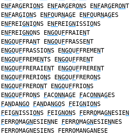
E
NF
AR
G
ERI
ON
S E
NF
AR
G
ER
ON
S E
NF
AR
G
ER
ON
T
E
NF
AR
G
I
ON
S E
NFO
UR
N
A
G
E E
NFO
UR
N
A
G
ES
E
NF
REI
GN
I
O
NS E
NF
REI
GN
ISSI
O
NS
E
NF
REI
GNO
NS E
NGO
U
F
FRAIE
N
T
E
NGO
U
F
FRA
N
T E
NGO
U
F
FRASSE
N
T
E
NGO
U
F
FRASSIO
N
S E
NGO
U
F
FREME
N
T
E
NGO
U
F
FREME
N
TS E
NGO
U
F
FRE
N
T
E
NGO
U
F
FRERAIE
N
T E
NGO
U
F
FRERE
N
T
E
NGO
U
F
FRERIO
N
S E
NGO
U
F
FRERO
N
S
E
NGO
U
F
FRERO
N
T E
NGO
U
F
FRIO
N
S
E
NGO
U
F
FRO
N
S
F
AC
ONN
A
G
E
F
AC
ONN
A
G
ES
F
A
N
DA
NGO
F
A
N
DA
NGO
S
F
EI
GN
I
ON
S
F
EI
GN
ISSI
ON
S
F
EI
GNON
S
F
ERR
O
MA
GN
ESIE
N
F
ERR
O
MA
GN
ESIE
N
NE
F
ERR
O
MA
GN
ESIE
N
NES
F
ERR
O
MA
GN
ESIE
N
S
F
ERR
O
MA
NG
A
N
ESE