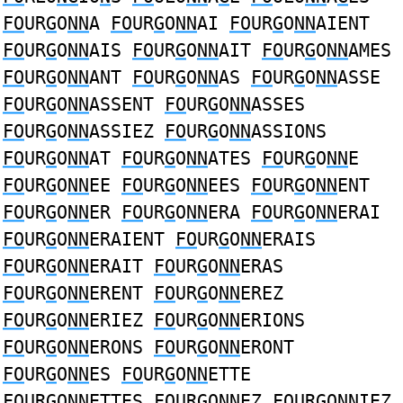
FO
UR
G
O
NN
A
FO
UR
G
O
NN
AI
FO
UR
G
O
NN
AIENT
FO
UR
G
O
NN
AIS
FO
UR
G
O
NN
AIT
FO
UR
G
O
NN
AMES
FO
UR
G
O
NN
ANT
FO
UR
G
O
NN
AS
FO
UR
G
O
NN
ASSE
FO
UR
G
O
NN
ASSENT
FO
UR
G
O
NN
ASSES
FO
UR
G
O
NN
ASSIEZ
FO
UR
G
O
NN
ASSIONS
FO
UR
G
O
NN
AT
FO
UR
G
O
NN
ATES
FO
UR
G
O
NN
E
FO
UR
G
O
NN
EE
FO
UR
G
O
NN
EES
FO
UR
G
O
NN
ENT
FO
UR
G
O
NN
ER
FO
UR
G
O
NN
ERA
FO
UR
G
O
NN
ERAI
FO
UR
G
O
NN
ERAIENT
FO
UR
G
O
NN
ERAIS
FO
UR
G
O
NN
ERAIT
FO
UR
G
O
NN
ERAS
FO
UR
G
O
NN
ERENT
FO
UR
G
O
NN
EREZ
FO
UR
G
O
NN
ERIEZ
FO
UR
G
O
NN
ERIONS
FO
UR
G
O
NN
ERONS
FO
UR
G
O
NN
ERONT
FO
UR
G
O
NN
ES
FO
UR
G
O
NN
ETTE
FO
UR
G
O
NN
ETTES
FO
UR
G
O
NN
EZ
FO
UR
G
O
NN
IEZ