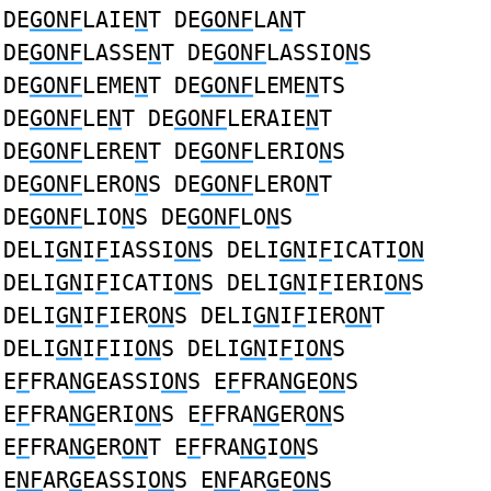
DE
GONF
LAIE
N
T DE
GONF
LA
N
T
DE
GONF
LASSE
N
T DE
GONF
LASSIO
N
S
DE
GONF
LEME
N
T DE
GONF
LEME
N
TS
DE
GONF
LE
N
T DE
GONF
LERAIE
N
T
DE
GONF
LERE
N
T DE
GONF
LERIO
N
S
DE
GONF
LERO
N
S DE
GONF
LERO
N
T
DE
GONF
LIO
N
S DE
GONF
LO
N
S
DELI
GN
I
F
IASSI
ON
S DELI
GN
I
F
ICATI
ON
DELI
GN
I
F
ICATI
ON
S DELI
GN
I
F
IERI
ON
S
DELI
GN
I
F
IER
ON
S DELI
GN
I
F
IER
ON
T
DELI
GN
I
F
II
ON
S DELI
GN
I
F
I
ON
S
E
F
FRA
NG
EASSI
ON
S E
F
FRA
NG
E
ON
S
E
F
FRA
NG
ERI
ON
S E
F
FRA
NG
ER
ON
S
E
F
FRA
NG
ER
ON
T E
F
FRA
NG
I
ON
S
E
NF
AR
G
EASSI
ON
S E
NF
AR
G
E
ON
S