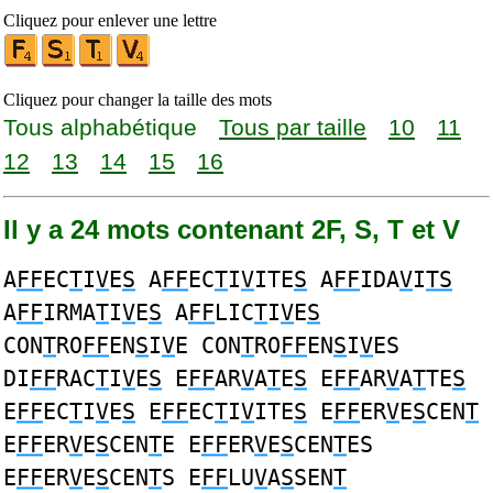
Cliquez pour enlever une lettre
Cliquez pour changer la taille des mots
Tous alphabétique
Tous par taille
10
11
12
13
14
15
16
Il y a 24 mots contenant 2F, S, T et V
A
FF
EC
T
I
V
E
S
A
FF
EC
T
I
V
ITE
S
A
FF
IDA
V
I
TS
A
FF
IRMA
T
I
V
E
S
A
FF
LIC
T
I
V
E
S
CON
T
RO
FF
EN
S
I
V
E CON
T
RO
FF
EN
S
I
V
ES
DI
FF
RAC
T
I
V
E
S
E
FF
AR
V
A
T
E
S
E
FF
AR
V
A
T
TE
S
E
FF
EC
T
I
V
E
S
E
FF
EC
T
I
V
ITE
S
E
FF
ER
V
E
S
CEN
T
E
FF
ER
V
E
S
CEN
T
E E
FF
ER
V
E
S
CEN
T
ES
E
FF
ER
V
E
S
CEN
T
S E
FF
LU
V
A
S
SEN
T