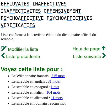
E
FF
LU
V
A
T
E
S
INA
FF
EC
T
I
V
E
S
INA
FF
EC
T
I
V
ITE
S
O
FF
EN
S
I
V
EMEN
T
P
S
YCHOA
FF
EC
T
I
V
E P
S
YCHOA
FF
EC
T
I
V
ES
V
ERI
F
ICA
T
I
FS
Liste conforme à la neuvième édition du dictionnaire officiel du
scrabble.
Haut de page
Modifier la liste
Liste précédente
Liste suivante
Voyez cette liste pour :
Le Wiktionnaire français :
215 mots
Le scrabble en anglais :
31 mots
Le scrabble en espagnol :
1 mot
Le scrabble en italien :
164 mots
Le scrabble en allemand :
11 mots
Le scrabble en roumain : aucun mot