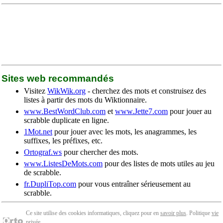
Sites web recommandés
Visitez
WikWik.org
- cherchez des mots et construisez des
listes à partir des mots du Wiktionnaire.
www.BestWordClub.com
et
www.Jette7.com
pour jouer au
scrabble duplicate en ligne.
1Mot.net
pour jouer avec les mots, les anagrammes, les
suffixes, les préfixes, etc.
Ortograf.ws
pour chercher des mots.
www.ListesDeMots.com
pour des listes de mots utiles au jeu
de scrabble.
fr.DupliTop.com
pour vous entraîner sérieusement au
scrabble.
Ce site utilise des cookies informatiques, cliquez pour en
savoir plus
. Politique
vie
privée
.