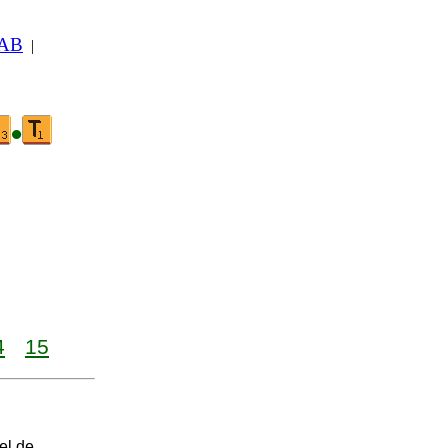
 AB
|
•
4
15
el de