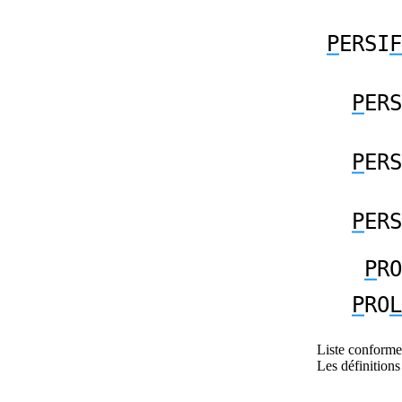
P
ERSI
F
P
ERS
P
ERS
P
ERS
P
RO
P
RO
L
Liste conforme 
Les définitions