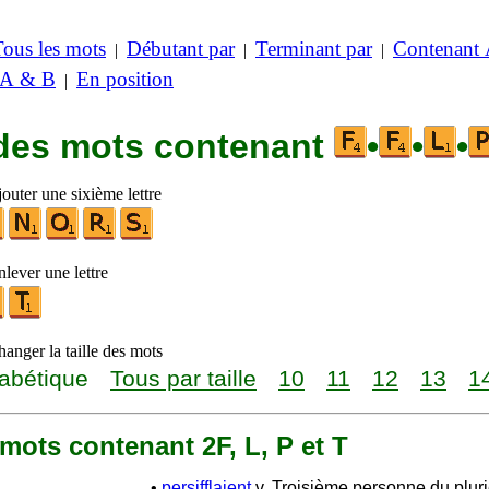
Tous les mots
Débutant par
Terminant par
Contenant
|
|
|
 A & B
En position
|
 des mots contenant
•
•
•
outer une sixième lettre
lever une lettre
anger la taille des mots
abétique
Tous par taille
10
11
12
13
1
3 mots contenant 2F, L, P et T
•
persifflaient
v. Troisième personne du pluri