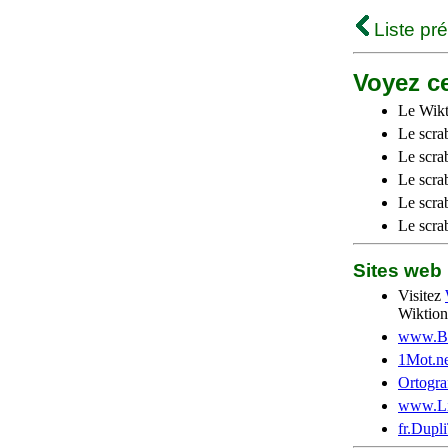
Liste pr
Voyez ce
Le Wikt
Le scra
Le scra
Le scrab
Le scra
Le scra
Sites we
Visitez
Wiktion
www.Be
1Mot.ne
Ortogra
www.Li
fr.Dupl