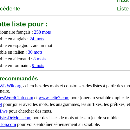
écédente
Liste
tte liste pour :
ionnaire français :
258 mots
bble en anglais :
24 mots
bble en espagnol : aucun mot
ble en italien :
30 mots
bble en allemand :
8 mots
bble en roumain :
9 mots
b recommandés
WikWik.org
- cherchez des mots et construisez des listes à partir des mo
naire.
stWordClub.com
et
www.Jette7.com
pour jouer au scrabble duplicate 
t
pour jouer avec les mots, les anagrammes, les suffixes, les préfixes, et
f.ws
pour chercher des mots.
stesDeMots.com
pour des listes de mots utiles au jeu de scrabble.
iTop.com
pour vous entraîner sérieusement au scrabble.