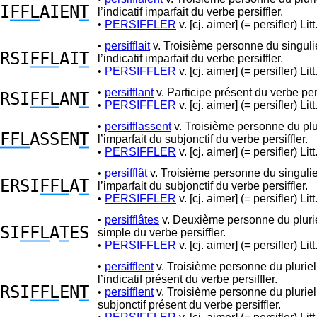
I
FFL
AIEN
T
l’indicatif imparfait du verbe persiffler.
•
PERSIFFLER
v. [cj. aimer] (= persifler) Litt
•
persifflait
v. Troisième personne du singuli
RSI
FFL
AI
T
l’indicatif imparfait du verbe persiffler.
•
PERSIFFLER
v. [cj. aimer] (= persifler) Litt
•
persifflant
v. Participe présent du verbe pers
RSI
FFL
AN
T
•
PERSIFFLER
v. [cj. aimer] (= persifler) Litt
•
persifflassent
v. Troisième personne du plu
FFL
ASSEN
T
l’imparfait du subjonctif du verbe persiffler.
•
PERSIFFLER
v. [cj. aimer] (= persifler) Litt
•
persifflât
v. Troisième personne du singulie
ERSI
FFL
A
T
l’imparfait du subjonctif du verbe persiffler.
•
PERSIFFLER
v. [cj. aimer] (= persifler) Litt
•
persifflâtes
v. Deuxième personne du pluri
SI
FFL
A
T
ES
simple du verbe persiffler.
•
PERSIFFLER
v. [cj. aimer] (= persifler) Litt
•
persifflent
v. Troisième personne du pluriel
l’indicatif présent du verbe persiffler.
RSI
FFL
EN
T
•
persifflent
v. Troisième personne du pluriel
subjonctif présent du verbe persiffler.