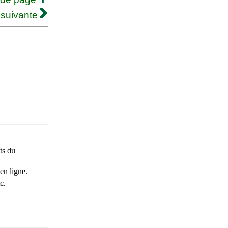
 suivante
ts du
en ligne.
c.