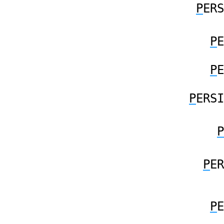
P
ERS
P
E
P
E
P
ERSI
P
P
ER
P
E