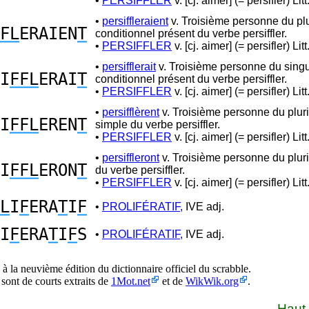
•
PERSIFFLER
v. [cj. aimer] (= persifler) Litt
•
persiffleraient
v. Troisième personne du plu
FL
ERAIEN
T
conditionnel présent du verbe persiffler.
•
PERSIFFLER
v. [cj. aimer] (= persifler) Litt
•
persifflerait
v. Troisième personne du singu
I
FFL
ERAI
T
conditionnel présent du verbe persiffler.
•
PERSIFFLER
v. [cj. aimer] (= persifler) Litt
•
persifflèrent
v. Troisième personne du plur
I
FFL
EREN
T
simple du verbe persiffler.
•
PERSIFFLER
v. [cj. aimer] (= persifler) Litt
•
persiffleront
v. Troisième personne du plurie
I
FFL
ERON
T
du verbe persiffler.
•
PERSIFFLER
v. [cj. aimer] (= persifler) Litt
L
I
F
ERA
T
I
F
•
PROLIFÉRATIF,
IVE adj.
I
F
ERA
T
I
F
S
•
PROLIFÉRATIF,
IVE adj.
à la neuvième édition du dictionnaire officiel du scrabble.
 sont de courts extraits de
1Mot.net
et de
WikWik.org
.
Haut