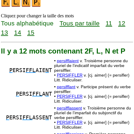
Cliquez pour changer la taille des mots
Tous alphabétique
Tous par taille
11
12
13
14
15
Il y a 12 mots contenant 2F, L, N et P
•
persifflaient
v. Troisième personne du
pluriel de l’indicatif imparfait du verbe
P
ERSI
FFL
AIE
N
T
persiffler.
•
PERSIFFLER
v. [cj. aimer] (= persifler)
Litt. Ridiculiser.
•
persifflant
v. Participe présent du verbe
persiffler.
P
ERSI
FFL
A
N
T
•
PERSIFFLER
v. [cj. aimer] (= persifler)
Litt. Ridiculiser.
•
persifflassent
v. Troisième personne du
pluriel de l’imparfait du subjonctif du
P
ERSI
FFL
ASSE
N
T
verbe persiffler.
•
PERSIFFLER
v. [cj. aimer] (= persifler)
Litt. Ridiculiser.