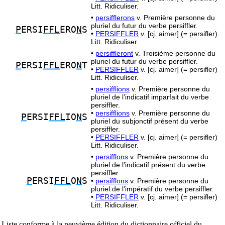
Litt. Ridiculiser.
•
persifflerons
v. Première personne du
pluriel du futur du verbe persiffler.
P
ERSI
FFL
ERO
N
S
•
PERSIFFLER
v. [cj. aimer] (= persifler)
Litt. Ridiculiser.
•
persiffleront
v. Troisième personne du
pluriel du futur du verbe persiffler.
P
ERSI
FFL
ERO
N
T
•
PERSIFFLER
v. [cj. aimer] (= persifler)
Litt. Ridiculiser.
•
persifflions
v. Première personne du
pluriel de l’indicatif imparfait du verbe
persiffler.
•
persifflions
v. Première personne du
P
ERSI
FFL
IO
N
S
pluriel du subjonctif présent du verbe
persiffler.
•
PERSIFFLER
v. [cj. aimer] (= persifler)
Litt. Ridiculiser.
•
persifflons
v. Première personne du
pluriel de l’indicatif présent du verbe
persiffler.
P
ERSI
FFL
O
N
S
•
persifflons
v. Première personne du
pluriel de l’impératif du verbe persiffler.
•
PERSIFFLER
v. [cj. aimer] (= persifler)
Litt. Ridiculiser.
Liste conforme à la neuvième édition du dictionnaire officiel du