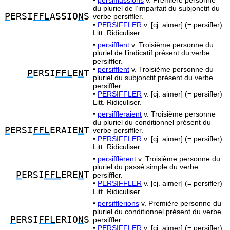
•
persifflassions
v. Première personne
du pluriel de l’imparfait du subjonctif du
P
ERSI
FFL
ASSIO
N
S
verbe persiffler.
•
PERSIFFLER
v. [cj. aimer] (= persifler)
Litt. Ridiculiser.
•
persifflent
v. Troisième personne du
pluriel de l’indicatif présent du verbe
persiffler.
•
persifflent
v. Troisième personne du
P
ERSI
FFL
E
N
T
pluriel du subjonctif présent du verbe
persiffler.
•
PERSIFFLER
v. [cj. aimer] (= persifler)
Litt. Ridiculiser.
•
persiffleraient
v. Troisième personne
du pluriel du conditionnel présent du
P
ERSI
FFL
ERAIE
N
T
verbe persiffler.
•
PERSIFFLER
v. [cj. aimer] (= persifler)
Litt. Ridiculiser.
•
persifflèrent
v. Troisième personne du
pluriel du passé simple du verbe
P
ERSI
FFL
ERE
N
T
persiffler.
•
PERSIFFLER
v. [cj. aimer] (= persifler)
Litt. Ridiculiser.
•
persifflerions
v. Première personne du
pluriel du conditionnel présent du verbe
P
ERSI
FFL
ERIO
N
S
persiffler.
•
PERSIFFLER
v. [cj. aimer] (= persifler)