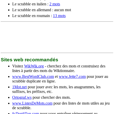
Le scrabble en italien :
2 mots
Le scrabble en allemand : aucun mot
Le scrabble en roumain :
13 mots
Sites web recommandés
Visitez
WikWik.org
- cherchez des mots et construisez des
listes à partir des mots du Wiktionnaire.
www.BestWordClub.com
et
www.Jette7.com
pour jouer au
scrabble duplicate en ligne.
1Mot.net
pour jouer avec les mots, les anagrammes, les
suffixes, les préfixes, etc.
Ortograf.ws
pour chercher des mots.
www.ListesDeMots.com
pour des listes de mots utiles au jeu
de scrabble.
fr.DupliTop.com
pour vous entraîner sérieusement au