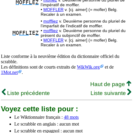
•
mofflez
v. Deuxième personne du pluriel de
M
O
FFL
E
Z
l’impératif de moffler.
•
MOFFLER
v. [cj. aimer] (= mofler) Belg.
Recaler à un examen.
•
moffliez
v. Deuxième personne du pluriel de
l’imparfait de l’indicatif de moffler.
•
moffliez
v. Deuxième personne du pluriel du
M
O
FFL
IE
Z
présent du subjonctif de moffler.
•
MOFFLER
v. [cj. aimer] (= mofler) Belg.
Recaler à un examen.
Liste conforme à la neuvième édition du dictionnaire officiel du
scrabble.
Les définitions sont de courts extraits de
WikWik.org
et de
1Mot.net
.
Haut de page
Liste précédente
Liste suivante
Voyez cette liste pour :
Le Wiktionnaire français :
48 mots
Le scrabble en anglais : aucun mot
Le scrabble en espagnol : aucun mot