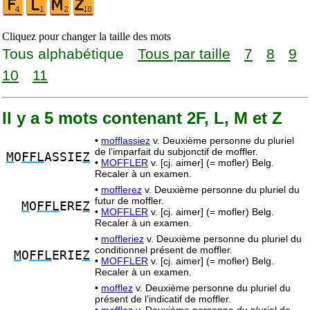
Cliquez pour changer la taille des mots
Tous alphabétique
Tous par taille
7
8
9
10
11
Il y a 5 mots contenant 2F, L, M et Z
•
mofflassiez
v. Deuxième personne du pluriel
de l’imparfait du subjonctif de moffler.
M
O
FFL
ASSIE
Z
•
MOFFLER
v. [cj. aimer] (= mofler) Belg.
Recaler à un examen.
•
mofflerez
v. Deuxième personne du pluriel du
futur de moffler.
M
O
FFL
ERE
Z
•
MOFFLER
v. [cj. aimer] (= mofler) Belg.
Recaler à un examen.
•
moffleriez
v. Deuxième personne du pluriel du
conditionnel présent de moffler.
M
O
FFL
ERIE
Z
•
MOFFLER
v. [cj. aimer] (= mofler) Belg.
Recaler à un examen.
•
mofflez
v. Deuxième personne du pluriel du
présent de l’indicatif de moffler.