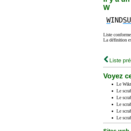
W
W
IND
SU
Liste conforme 
La définition e
Liste pr
Voyez ce
Le Wikt
Le scra
Le scra
Le scrab
Le scra
Le scra
Sites we