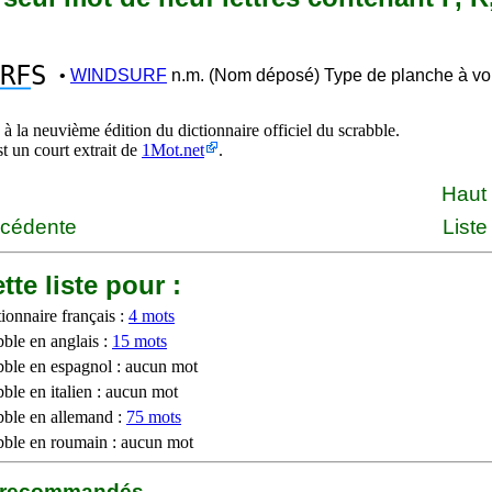
RF
S
•
WINDSURF
n.m. (Nom déposé) Type de planche à voi
à la neuvième édition du dictionnaire officiel du scrabble.
st un court extrait de
1Mot.net
.
Haut
écédente
Liste
tte liste pour :
ionnaire français :
4 mots
bble en anglais :
15 mots
bble en espagnol : aucun mot
ble en italien : aucun mot
bble en allemand :
75 mots
bble en roumain : aucun mot
b recommandés