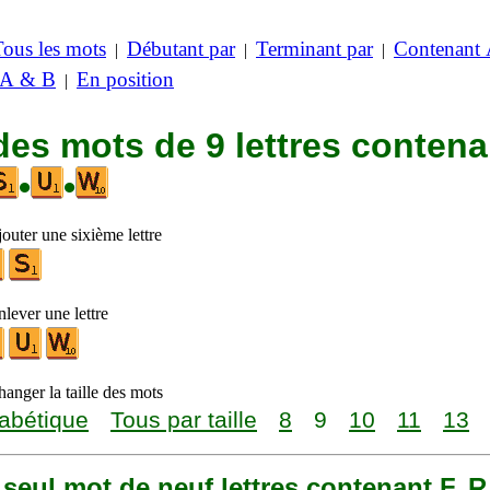
Tous les mots
Débutant par
Terminant par
Contenant
|
|
|
 A & B
En position
|
des mots de 9 lettres contena
•
•
outer une sixième lettre
lever une lettre
anger la taille des mots
abétique
Tous par taille
8
9
10
11
13
n seul mot de neuf lettres contenant F, R,