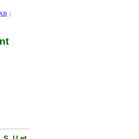
 AB
|
nt
 S, U et