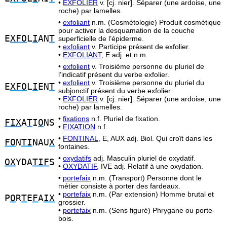
•
EXFOLIER
v. [cj. nier]. Séparer (une ardoise, une
roche) par lamelles.
•
exfoliant
n.m. (Cosmétologie) Produit cosmétique
pour activer la desquamation de la couche
E
XFO
L
I
AN
T
superficielle de l’épiderme.
•
exfoliant
v. Participe présent de exfolier.
•
EXFOLIANT,
E adj. et n.m.
•
exfolient
v. Troisième personne du pluriel de
l’indicatif présent du verbe exfolier.
•
exfolient
v. Troisième personne du pluriel du
E
XFO
L
I
EN
T
subjonctif présent du verbe exfolier.
•
EXFOLIER
v. [cj. nier]. Séparer (une ardoise, une
roche) par lamelles.
•
fixations
n.f. Pluriel de fixation.
FIX
A
T
I
O
NS
•
FIXATION
n.f.
•
FONTINAL,
E, AUX adj. Biol. Qui croît dans les
FO
N
TI
NAU
X
fontaines.
•
oxydatifs
adj. Masculin pluriel de oxydatif.
OX
YDA
TIF
S
•
OXYDATIF,
IVE adj. Relatif à une oxydation.
•
portefaix
n.m. (Transport) Personne dont le
métier consiste à porter des fardeaux.
•
portefaix
n.m. (Par extension) Homme brutal et
P
O
R
T
E
F
A
IX
grossier.
•
portefaix
n.m. (Sens figuré) Phrygane ou porte-
bois.