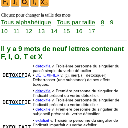
Cliquez pour changer la taille des mots
Tous alphabétique
Tous par taille
8
9
10
11
12
13
14
15
16
17
Il y a 9 mots de neuf lettres contenant
F, I, O, T et X
•
détoxifia
v. Troisième personne du singulier du
passé simple du verbe détoxifier.
DE
TOXIF
IA
•
DÉTOXIFIER
v. [cj. nier]. (= détoxiquer)
Débarrasser (une substance) de ses effets
toxiques.
•
détoxifie
v. Première personne du singulier de
l’indicatif présent du verbe détoxifier.
•
détoxifie
v. Troisième personne du singulier de
DE
TOXIF
IE
l’indicatif présent du verbe détoxifier.
•
détoxifie
v. Première personne du singulier du
subjonctif présent du verbe détoxifier.
•
exfoliait
v. Troisième personne du singulier de
l’indicatif imparfait du verbe exfolier.
E
XFO
L
I
AI
T