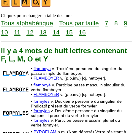
Cliquez pour changer la taille des mots
Tous alphabétique
Tous par taille
7
8
9
10
11
12
13
14
15
16
Il y a 4 mots de huit lettres contenant
F, L, M, O et Y
•
flamboya
v. Troisième personne du singulier du
FL
A
M
B
OY
A
passé simple de flamboyer.
•
FLAMBOYER
v. (p.p.inv.) [cj. nettoyer].
•
flamboyé
v. Participe passé masculin singulier du
FL
A
M
B
OY
E
verbe flamboyer.
•
FLAMBOYER
v. (p.p.inv.) [cj. nettoyer].
•
formyles
v. Deuxième personne du singulier de
l’indicatif présent du verbe formyler.
•
formyles
v. Deuxième personne du singulier du
FO
R
MYL
ES
subjonctif présent du verbe formyler.
•
formylés
v. Participe passé masculin pluriel du
verbe formyler.
•
PYROFLAM
n.m. (Nom déposé) Verre résistant à