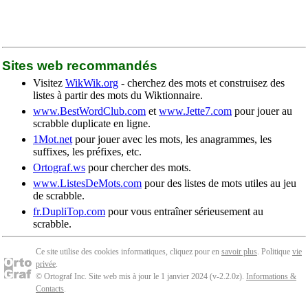
Sites web recommandés
Visitez
WikWik.org
- cherchez des mots et construisez des
listes à partir des mots du Wiktionnaire.
www.BestWordClub.com
et
www.Jette7.com
pour jouer au
scrabble duplicate en ligne.
1Mot.net
pour jouer avec les mots, les anagrammes, les
suffixes, les préfixes, etc.
Ortograf.ws
pour chercher des mots.
www.ListesDeMots.com
pour des listes de mots utiles au jeu
de scrabble.
fr.DupliTop.com
pour vous entraîner sérieusement au
scrabble.
Ce site utilise des cookies informatiques, cliquez pour en
savoir plus
. Politique
vie
privée
.
© Ortograf Inc. Site web mis à jour le 1 janvier 2024 (v-2.2.0
z
).
Informations &
Contacts
.