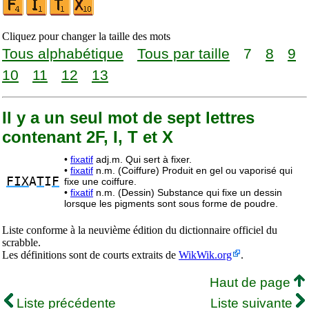
Cliquez pour changer la taille des mots
Tous alphabétique
Tous par taille
7
8
9
10
11
12
13
Il y a un seul mot de sept lettres
contenant 2F, I, T et X
•
fixatif
adj.m. Qui sert à fixer.
•
fixatif
n.m. (Coiffure) Produit en gel ou vaporisé qui
FIX
A
T
I
F
fixe une coiffure.
•
fixatif
n.m. (Dessin) Substance qui fixe un dessin
lorsque les pigments sont sous forme de poudre.
Liste conforme à la neuvième édition du dictionnaire officiel du
scrabble.
Les définitions sont de courts extraits de
WikWik.org
.
Haut de page
Liste précédente
Liste suivante