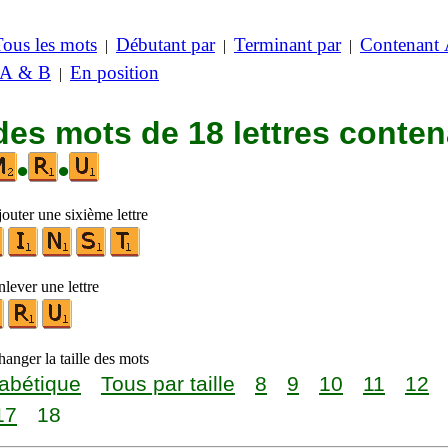
Tous les mots
Débutant par
Terminant par
Contenant
|
|
|
 A & B
En position
|
des mots de 18 lettres conte
•
•
outer une sixième lettre
lever une lettre
anger la taille des mots
abétique
Tous par taille
8
9
10
11
12
17
18