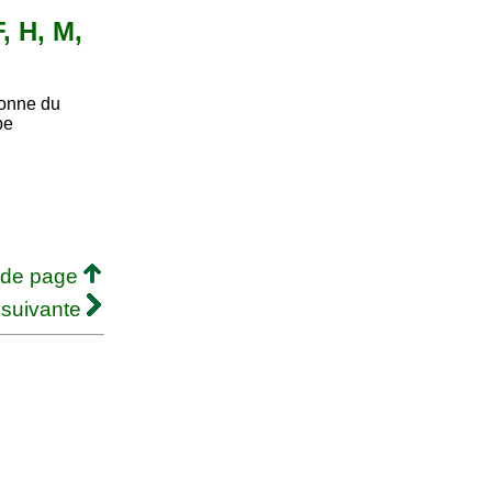
, H, M,
sonne du
be
 de page
 suivante