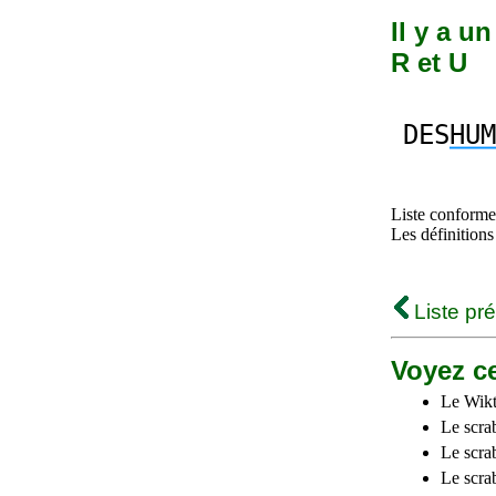
Il y a u
R et U
DES
HUM
Liste conforme 
Les définitions
Liste pr
Voyez ce
Le Wikt
Le scra
Le scra
Le scrab