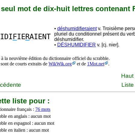
n seul mot de dix-huit lettres contenant F
•
déshumidifieraient
v. Troisième per
pluriel du conditionnel présent du ver
IDI
F
IE
R
AIENT
déshumidifier.
•
DÉSHUMIDIFIER
v. [cj. nier].
à la neuvième édition du dictionnaire officiel du scrabble.
 sont de courts extraits de
WikWik.org
et de
1Mot.net
.
Haut
écédente
Liste
tte liste pour :
ionnaire français :
76 mots
bble en anglais : aucun mot
bble en espagnol : aucun mot
ble en italien : aucun mot