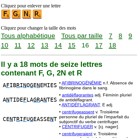
Cliquez pour enlever une lettre
Cliquez pour changer la taille des mots
Tous alphabétique
Tous par taille
7
8
9
10
11
12
13
14
15
16
17
18
Il y a 18 mots de seize lettres
contenant F, G, 2N et R
•
AFIBRINOGÉNÉMIE
n.f. Absence de
A
F
IB
R
I
N
O
G
E
N
EMIES
fibrinogène dans le sang.
•
antidéflagrantes
adj. Féminin pluriel
A
N
TIDE
F
LA
GR
A
N
TES
de antidéflagrant.
•
ANTIDÉFLAGRANT,
E adj.
•
centrifugeassent
v. Troisième
personne du pluriel de l’imparfait du
CE
N
T
R
I
F
U
G
EASSE
N
T
subjonctif du verbe centrifuger.
•
CENTRIFUGER
v. [cj. nager].
•
centrifugeraient
v. Troisième