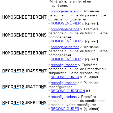
(Minéral) riche en fer et en
magnésium.
•
homogénéifièrent
v. Troisième
personne du pluriel du passé simple
HOMO
G
E
N
EI
F
IE
R
E
N
T
du verbe homogénéifier.
•
HOMOGÉNÉIFIER
v. [cj. nier].
•
homogénéifierons
v. Première
personne du pluriel du futur du verbe
HOMO
G
E
N
EI
F
IE
R
O
N
S
homogénéifier.
•
HOMOGÉNÉIFIER
v. [cj. nier].
•
homogénéifieront
v. Troisième
personne du pluriel du futur du verbe
HOMO
G
E
N
EI
F
IE
R
O
N
T
homogénéifier.
•
HOMOGÉNÉIFIER
v. [cj. nier].
•
reconfigurassent
v. Troisième
personne du pluriel de l’imparfait du
R
ECO
NF
I
G
URASSE
N
T
subjonctif du verbe reconfigurer.
•
RECONFIGURER
v. [cj. aimer].
•
reconfigurations
n.f. Pluriel de
R
ECO
NF
I
G
URATIO
N
S
reconfiguration.
•
RECONFIGURATION
n.f.
•
reconfigurerions
v. Première
personne du pluriel du conditionnel
R
ECO
NF
I
G
URERIO
N
S
présent du verbe reconfigurer.
•
RECONFIGURER
v. [cj. aimer].