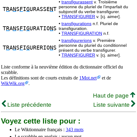
•
transfigurassent
v. Troisième
personne du pluriel de l’imparfait du
T
R
A
N
S
F
I
G
URASSE
N
T
subjonctif du verbe transfigurer.
•
TRANSFIGURER
v. [cj. aimer].
•
transfigurations
n.f. Pluriel de
T
R
A
N
S
F
I
G
URATIO
N
S
transfiguration.
•
TRANSFIGURATION
n.f.
•
transfigurerions
v. Première
personne du pluriel du conditionnel
T
R
A
N
S
F
I
G
URERIO
N
S
présent du verbe transfigurer.
•
TRANSFIGURER
v. [cj. aimer].
Liste conforme à la neuvième édition du dictionnaire officiel du
scrabble.
Les définitions sont de courts extraits de
1Mot.net
et de
WikWik.org
.
Haut de page
Liste précédente
Liste suivante
Voyez cette liste pour :
Le Wiktionnaire français :
343 mots
Le scrabble en anglais : aucun mot