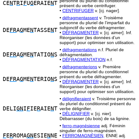
personne du pluriel du conditionnel
CE
N
T
R
I
F
U
G
ERAIE
N
T
présent du verbe centrifuger.
•
CENTRIFUGER
v. [cj. nager].
•
défragmentassent
v. Troisième
personne du pluriel de l’imparfait du
subjonctif du verbe défragmenter.
DE
FR
A
G
ME
N
TASSE
N
T
•
DÉFRAGMENTER
v. [cj. aimer]. Inf.
Réorganiser (les données d’un
support) pour optimiser son utilisation.
•
défragmentations
n.f. Pluriel de
DE
FR
A
G
ME
N
TATIO
N
S
défragmentation.
•
DÉFRAGMENTATION
n.f.
•
défragmenterions
v. Première
personne du pluriel du conditionnel
présent du verbe défragmenter.
DE
FR
A
G
ME
N
TERIO
N
S
•
DÉFRAGMENTER
v. [cj. aimer]. Inf.
Réorganiser (les données d’un
support) pour optimiser son utilisation.
•
délignifieraient
v. Troisième personne
du pluriel du conditionnel présent du
DELI
GN
I
F
IE
R
AIE
N
T
verbe délignifier.
•
DÉLIGNIFIER
v. [cj. nier].
Débarrasser (du bois) de sa lignine.
•
ferro-magnésienne
adj. Féminin
singulier de ferro-magnésien.
F
E
R
ROMA
GN
ESIE
N
NE
•
FERROMAGNÉSIEN,
ENNE adj.