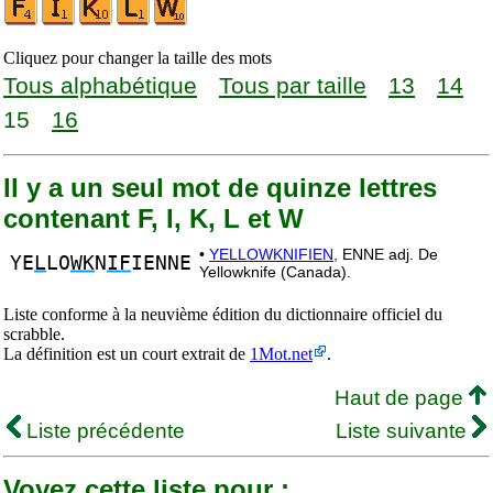
Cliquez pour changer la taille des mots
Tous alphabétique
Tous par taille
13
14
15
16
Il y a un seul mot de quinze lettres
contenant F, I, K, L et W
•
YELLOWKNIFIEN,
ENNE adj. De
YE
L
LO
WK
N
IF
IENNE
Yellowknife (Canada).
Liste conforme à la neuvième édition du dictionnaire officiel du
scrabble.
La définition est un court extrait de
1Mot.net
.
Haut de page
Liste précédente
Liste suivante
Voyez cette liste pour :