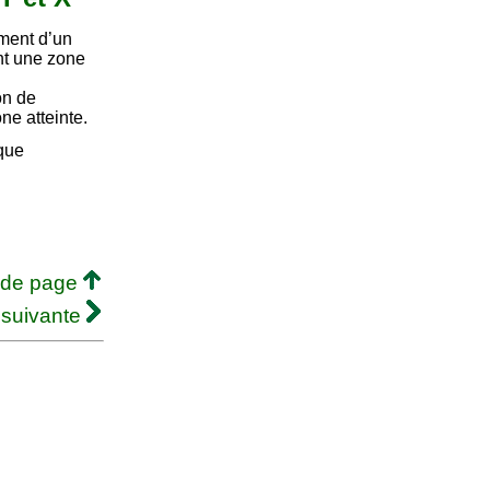
ment d’un
nt une zone
on de
ne atteinte.
ique
 de page
 suivante