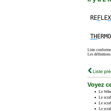
RE
F
LE
X
TH
ERMO
Liste conforme 
Les définitions
Liste pr
Voyez ce
Le Wikt
Le scra
Le scra
Le scrab