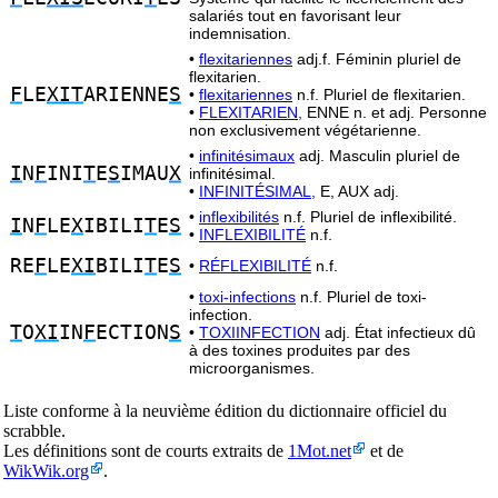
salariés tout en favorisant leur
indemnisation.
•
flexitariennes
adj.f. Féminin pluriel de
flexitarien.
F
LE
XIT
ARIENNE
S
•
flexitariennes
n.f. Pluriel de flexitarien.
•
FLEXITARIEN,
ENNE n. et adj. Personne
non exclusivement végétarienne.
•
infinitésimaux
adj. Masculin pluriel de
I
N
F
INI
T
E
S
IMAU
X
infinitésimal.
•
INFINITÉSIMAL,
E, AUX adj.
•
inflexibilités
n.f. Pluriel de inflexibilité.
I
N
F
LE
X
IBILI
T
E
S
•
INFLEXIBILITÉ
n.f.
RE
F
LE
XI
BILI
T
E
S
•
RÉFLEXIBILITÉ
n.f.
•
toxi-infections
n.f. Pluriel de toxi-
infection.
T
O
XI
IN
F
ECTION
S
•
TOXIINFECTION
adj. État infectieux dû
à des toxines produites par des
microorganismes.
Liste conforme à la neuvième édition du dictionnaire officiel du
scrabble.
Les définitions sont de courts extraits de
1Mot.net
et de
WikWik.org
.