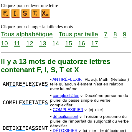
Cliquez pour enlever une lettre
Cliquez pour changer la taille des mots
Tous alphabétique
Tous par taille
7
8
9
10
11
12
13
14
15
16
17
Il y a 13 mots de quatorze lettres
contenant F, I, S, T et X
•
ANTIRÉFLEXIF,
IVE adj. Math. (Relation)
AN
TI
RE
F
LE
X
IVE
S
telle qu’aucun élément n’est en relation
avec lui-même.
•
complexifiâtes
v. Deuxième personne du
pluriel du passé simple du verbe
COMPLE
XIF
IA
T
E
S
complexifier.
•
COMPLEXIFIER
v. [cj. nier].
•
détoxifiassent
v. Troisième personne du
pluriel de l’imparfait du subjonctif du verbe
détoxifier.
DE
T
O
XIF
IA
S
SENT
•
DÉTOXIFIER
v. [cj. nier]. (= détoxiquer)