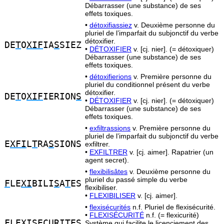
Débarrasser (une substance) de ses
effets toxiques.
•
détoxifiassiez
v. Deuxième personne du
pluriel de l’imparfait du subjonctif du verbe
détoxifier.
DE
T
O
XIF
IA
S
SIEZ
•
DÉTOXIFIER
v. [cj. nier]. (= détoxiquer)
Débarrasser (une substance) de ses
effets toxiques.
•
détoxifierions
v. Première personne du
pluriel du conditionnel présent du verbe
détoxifier.
DE
T
O
XIF
IERION
S
•
DÉTOXIFIER
v. [cj. nier]. (= détoxiquer)
Débarrasser (une substance) de ses
effets toxiques.
•
exfiltrassions
v. Première personne du
pluriel de l’imparfait du subjonctif du verbe
E
XFI
L
T
RA
S
SIONS
exfiltrer.
•
EXFILTRER
v. [cj. aimer]. Rapatrier (un
agent secret).
•
flexibilisâtes
v. Deuxième personne du
pluriel du passé simple du verbe
F
LE
XI
BILI
S
A
T
ES
flexibiliser.
•
FLEXIBILISER
v. [cj. aimer].
•
flexisécurités
n.f. Pluriel de flexisécurité.
•
FLEXISÉCURITÉ
n.f. (= flexicurité)
F
LE
XIS
ECURI
T
ES
Système qui facilite le licenciement des