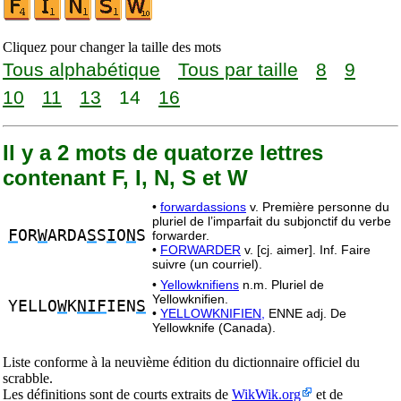
Cliquez pour changer la taille des mots
Tous alphabétique
Tous par taille
8
9
10
11
13
14
16
Il y a 2 mots de quatorze lettres
contenant F, I, N, S et W
•
forwardassions
v. Première personne du
pluriel de l’imparfait du subjonctif du verbe
F
OR
W
ARDA
S
S
I
O
N
S
forwarder.
•
FORWARDER
v. [cj. aimer]. Inf. Faire
suivre (un courriel).
•
Yellowknifiens
n.m. Pluriel de
Yellowknifien.
YELLO
W
K
NIF
IEN
S
•
YELLOWKNIFIEN,
ENNE adj. De
Yellowknife (Canada).
Liste conforme à la neuvième édition du dictionnaire officiel du
scrabble.
Les définitions sont de courts extraits de
WikWik.org
et de