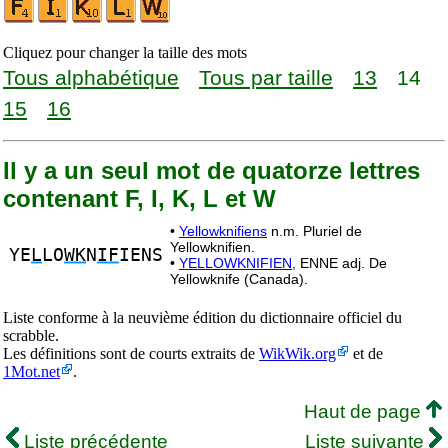
Cliquez pour changer la taille des mots
Tous alphabétique
Tous par taille
13
14
15
16
Il y a un seul mot de quatorze lettres
contenant F, I, K, L et W
•
Yellowknifiens
n.m. Pluriel de
Yellowknifien.
YE
L
LO
WK
N
IF
IENS
•
YELLOWKNIFIEN,
ENNE adj. De
Yellowknife (Canada).
Liste conforme à la neuvième édition du dictionnaire officiel du
scrabble.
Les définitions sont de courts extraits de
WikWik.org
et de
1Mot.net
.
Haut de page
Liste précédente
Liste suivante