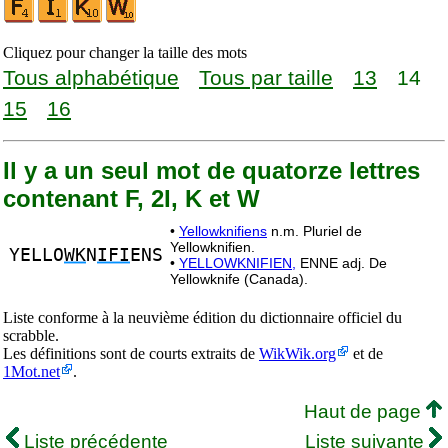
Cliquez pour changer la taille des mots
Tous alphabétique
Tous par taille
13
14
15
16
Il y a un seul mot de quatorze lettres
contenant F, 2I, K et W
•
Yellowknifiens
n.m. Pluriel de
Yellowknifien.
YELLO
WK
N
IFI
ENS
•
YELLOWKNIFIEN,
ENNE adj. De
Yellowknife (Canada).
Liste conforme à la neuvième édition du dictionnaire officiel du
scrabble.
Les définitions sont de courts extraits de
WikWik.org
et de
1Mot.net
.
Haut de page
Liste précédente
Liste suivante