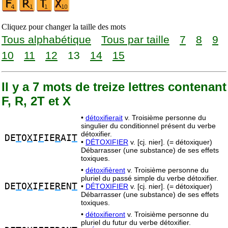
Cliquez pour changer la taille des mots
Tous alphabétique
Tous par taille
7
8
9
10
11
12
13
14
15
Il y a 7 mots de treize lettres contenant
F, R, 2T et X
•
détoxifierait
v. Troisième personne du
singulier du conditionnel présent du verbe
détoxifier.
DE
T
O
X
I
F
IE
R
AI
T
•
DÉTOXIFIER
v. [cj. nier]. (= détoxiquer)
Débarrasser (une substance) de ses effets
toxiques.
•
détoxifièrent
v. Troisième personne du
pluriel du passé simple du verbe détoxifier.
DE
T
O
X
I
F
IE
R
EN
T
•
DÉTOXIFIER
v. [cj. nier]. (= détoxiquer)
Débarrasser (une substance) de ses effets
toxiques.
•
détoxifieront
v. Troisième personne du
pluriel du futur du verbe détoxifier.