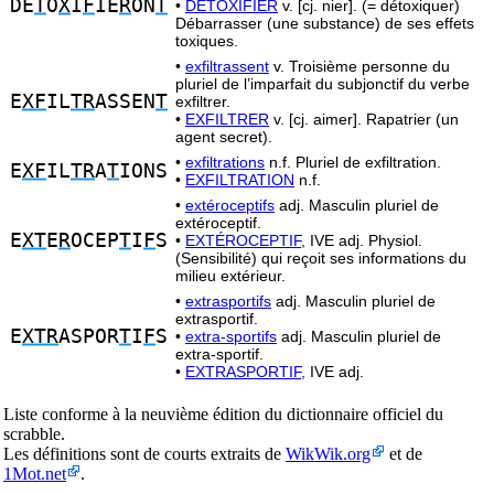
DE
T
O
X
I
F
IE
R
ON
T
•
DÉTOXIFIER
v. [cj. nier]. (= détoxiquer)
Débarrasser (une substance) de ses effets
toxiques.
•
exfiltrassent
v. Troisième personne du
pluriel de l’imparfait du subjonctif du verbe
E
XF
IL
TR
ASSEN
T
exfiltrer.
•
EXFILTRER
v. [cj. aimer]. Rapatrier (un
agent secret).
•
exfiltrations
n.f. Pluriel de exfiltration.
E
XF
IL
TR
A
T
IONS
•
EXFILTRATION
n.f.
•
extéroceptifs
adj. Masculin pluriel de
extéroceptif.
E
XT
E
R
OCEP
T
I
F
S
•
EXTÉROCEPTIF,
IVE adj. Physiol.
(Sensibilité) qui reçoit ses informations du
milieu extérieur.
•
extrasportifs
adj. Masculin pluriel de
extrasportif.
E
XTR
ASPOR
T
I
F
S
•
extra-sportifs
adj. Masculin pluriel de
extra-sportif.
•
EXTRASPORTIF,
IVE adj.
Liste conforme à la neuvième édition du dictionnaire officiel du
scrabble.
Les définitions sont de courts extraits de
WikWik.org
et de
1Mot.net
.