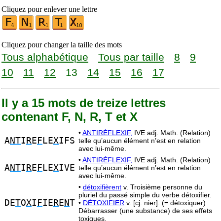
Cliquez pour enlever une lettre
Cliquez pour changer la taille des mots
Tous alphabétique
Tous par taille
8
9
10
11
12
13
14
15
16
17
Il y a 15 mots de treize lettres
contenant F, N, R, T et X
•
ANTIRÉFLEXIF,
IVE adj. Math. (Relation)
A
NT
I
R
E
F
LE
X
IFS
telle qu’aucun élément n’est en relation
avec lui-même.
•
ANTIRÉFLEXIF,
IVE adj. Math. (Relation)
A
NT
I
R
E
F
LE
X
IVE
telle qu’aucun élément n’est en relation
avec lui-même.
•
détoxifièrent
v. Troisième personne du
pluriel du passé simple du verbe détoxifier.
DE
T
O
X
I
F
IE
R
E
N
T
•
DÉTOXIFIER
v. [cj. nier]. (= détoxiquer)
Débarrasser (une substance) de ses effets
toxiques.