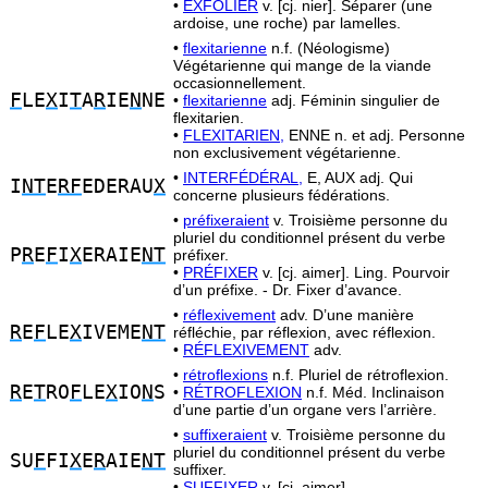
•
EXFOLIER
v. [cj. nier]. Séparer (une
ardoise, une roche) par lamelles.
•
flexitarienne
n.f. (Néologisme)
Végétarienne qui mange de la viande
occasionnellement.
F
LE
X
I
T
A
R
IE
N
NE
•
flexitarienne
adj. Féminin singulier de
flexitarien.
•
FLEXITARIEN,
ENNE n. et adj. Personne
non exclusivement végétarienne.
•
INTERFÉDÉRAL,
E, AUX adj. Qui
I
NT
E
RF
EDERAU
X
concerne plusieurs fédérations.
•
préfixeraient
v. Troisième personne du
pluriel du conditionnel présent du verbe
P
R
E
F
I
X
ERAIE
NT
préfixer.
•
PRÉFIXER
v. [cj. aimer]. Ling. Pourvoir
d’un préfixe. - Dr. Fixer d’avance.
•
réflexivement
adv. D’une manière
R
E
F
LE
X
IVEME
NT
réfléchie, par réflexion, avec réflexion.
•
RÉFLEXIVEMENT
adv.
•
rétroflexions
n.f. Pluriel de rétroflexion.
R
E
T
RO
F
LE
X
IO
N
S
•
RÉTROFLEXION
n.f. Méd. Inclinaison
d’une partie d’un organe vers l’arrière.
•
suffixeraient
v. Troisième personne du
pluriel du conditionnel présent du verbe
SU
F
FI
X
E
R
AIE
NT
suffixer.
•
SUFFIXER
v. [cj. aimer].