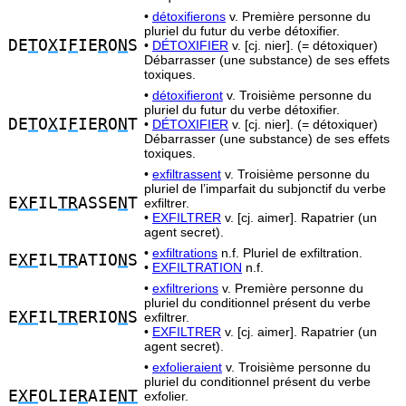
•
détoxifierons
v. Première personne du
pluriel du futur du verbe détoxifier.
DE
T
O
X
I
F
IE
R
O
N
S
•
DÉTOXIFIER
v. [cj. nier]. (= détoxiquer)
Débarrasser (une substance) de ses effets
toxiques.
•
détoxifieront
v. Troisième personne du
pluriel du futur du verbe détoxifier.
DE
T
O
X
I
F
IE
R
O
N
T
•
DÉTOXIFIER
v. [cj. nier]. (= détoxiquer)
Débarrasser (une substance) de ses effets
toxiques.
•
exfiltrassent
v. Troisième personne du
pluriel de l’imparfait du subjonctif du verbe
E
XF
IL
TR
ASSE
N
T
exfiltrer.
•
EXFILTRER
v. [cj. aimer]. Rapatrier (un
agent secret).
•
exfiltrations
n.f. Pluriel de exfiltration.
E
XF
IL
TR
ATIO
N
S
•
EXFILTRATION
n.f.
•
exfiltrerions
v. Première personne du
pluriel du conditionnel présent du verbe
E
XF
IL
TR
ERIO
N
S
exfiltrer.
•
EXFILTRER
v. [cj. aimer]. Rapatrier (un
agent secret).
•
exfolieraient
v. Troisième personne du
pluriel du conditionnel présent du verbe
E
XF
OLIE
R
AIE
NT
exfolier.