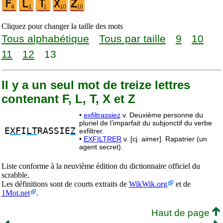
Cliquez pour changer la taille des mots
Tous alphabétique
Tous par taille
9
10
11
12
13
Il y a un seul mot de treize lettres
contenant F, L, T, X et Z
•
exfiltrassiez
v. Deuxième personne du
pluriel de l’imparfait du subjonctif du verbe
E
XF
I
LT
RASSIE
Z
exfiltrer.
•
EXFILTRER
v. [cj. aimer]. Rapatrier (un
agent secret).
Liste conforme à la neuvième édition du dictionnaire officiel du
scrabble.
Les définitions sont de courts extraits de
WikWik.org
et de
1Mot.net
.
Haut de page