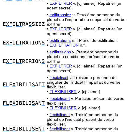
•
EXFILTRER
v. [cj. aimer]. Rapatrier (un
agent secret).
•
exfiltrassiez
v. Deuxième personne du
pluriel de l’imparfait du subjonctif du verbe
E
XF
I
LT
RA
S
SIEZ
exfiltrer.
•
EXFILTRER
v. [cj. aimer]. Rapatrier (un
agent secret).
•
exfiltrations
n.f. Pluriel de exfiltration.
E
XF
I
LT
RATION
S
•
EXFILTRATION
n.f.
•
exfiltrerions
v. Première personne du
pluriel du conditionnel présent du verbe
E
XF
I
LT
RERION
S
exfiltrer.
•
EXFILTRER
v. [cj. aimer]. Rapatrier (un
agent secret).
•
flexibilisait
v. Troisième personne du
singulier de l’indicatif imparfait du verbe
FL
E
X
IBILI
S
AI
T
flexibiliser.
•
FLEXIBILISER
v. [cj. aimer].
•
flexibilisant
v. Participe présent du verbe
FL
E
X
IBILI
S
AN
T
flexibiliser.
•
FLEXIBILISER
v. [cj. aimer].
•
flexibilisent
v. Troisième personne du
pluriel de l’indicatif présent du verbe
flexibiliser.
FL
E
X
IBILI
S
EN
T
•
flexibilisent
v. Troisième personne du