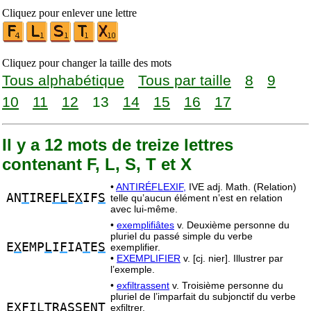
Cliquez pour enlever une lettre
Cliquez pour changer la taille des mots
Tous alphabétique
Tous par taille
8
9
10
11
12
13
14
15
16
17
Il y a 12 mots de treize lettres
contenant F, L, S, T et X
•
ANTIRÉFLEXIF,
IVE adj. Math. (Relation)
AN
T
IRE
FL
E
X
IF
S
telle qu’aucun élément n’est en relation
avec lui-même.
•
exemplifiâtes
v. Deuxième personne du
pluriel du passé simple du verbe
E
X
EMP
L
I
F
IA
T
E
S
exemplifier.
•
EXEMPLIFIER
v. [cj. nier]. Illustrer par
l’exemple.
•
exfiltrassent
v. Troisième personne du
pluriel de l’imparfait du subjonctif du verbe
E
XF
I
LT
RA
S
SENT
exfiltrer.