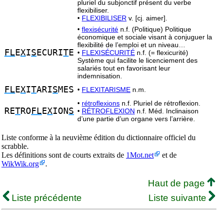
pluriel du subjonctif présent du verbe
flexibiliser.
•
FLEXIBILISER
v. [cj. aimer].
•
flexisécurité
n.f. (Politique) Politique
économique et sociale visant à conjuguer la
flexibilité de l’emploi et un niveau…
FL
E
X
I
S
ECURI
T
E
•
FLEXISÉCURITÉ
n.f. (= flexicurité)
Système qui facilite le licenciement des
salariés tout en favorisant leur
indemnisation.
FL
E
X
I
T
ARI
S
MES
•
FLEXITARISME
n.m.
•
rétroflexions
n.f. Pluriel de rétroflexion.
RE
T
RO
FL
E
X
ION
S
•
RÉTROFLEXION
n.f. Méd. Inclinaison
d’une partie d’un organe vers l’arrière.
Liste conforme à la neuvième édition du dictionnaire officiel du
scrabble.
Les définitions sont de courts extraits de
1Mot.net
et de
WikWik.org
.
Haut de page
Liste précédente
Liste suivante