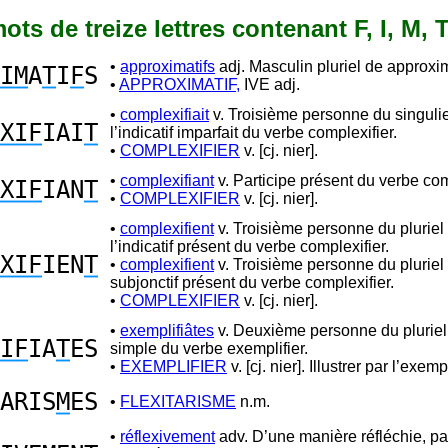
mots de treize lettres contenant F, I, M, 
•
approximatifs
adj. Masculin pluriel de approxim
IM
A
T
I
F
S
•
APPROXIMATIF,
IVE adj.
•
complexifiait
v. Troisième personne du singuli
XIF
IAI
T
l’indicatif imparfait du verbe complexifier.
•
COMPLEXIFIER
v. [cj. nier].
•
complexifiant
v. Participe présent du verbe com
XIF
IAN
T
•
COMPLEXIFIER
v. [cj. nier].
•
complexifient
v. Troisième personne du pluriel
l’indicatif présent du verbe complexifier.
XIF
IEN
T
•
complexifient
v. Troisième personne du pluriel
subjonctif présent du verbe complexifier.
•
COMPLEXIFIER
v. [cj. nier].
•
exemplifiâtes
v. Deuxième personne du plurie
IF
IA
T
ES
simple du verbe exemplifier.
•
EXEMPLIFIER
v. [cj. nier]. Illustrer par l’exemp
ARIS
M
ES
•
FLEXITARISME
n.m.
•
réflexivement
adv. D’une manière réfléchie, par