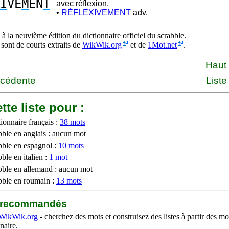
I
VE
M
EN
T
avec réflexion.
•
RÉFLEXIVEMENT
adv.
à la neuvième édition du dictionnaire officiel du scrabble.
 sont de courts extraits de
WikWik.org
et de
1Mot.net
.
Haut
écédente
Liste
tte liste pour :
ionnaire français :
38 mots
bble en anglais : aucun mot
bble en espagnol :
10 mots
ble en italien :
1 mot
bble en allemand : aucun mot
bble en roumain :
13 mots
b recommandés
WikWik.org
- cherchez des mots et construisez des listes à partir des mo
naire.