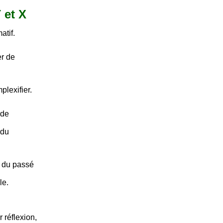
T et X
atif.
er de
plexifier.
 de
 du
l du passé
le.
 réflexion,