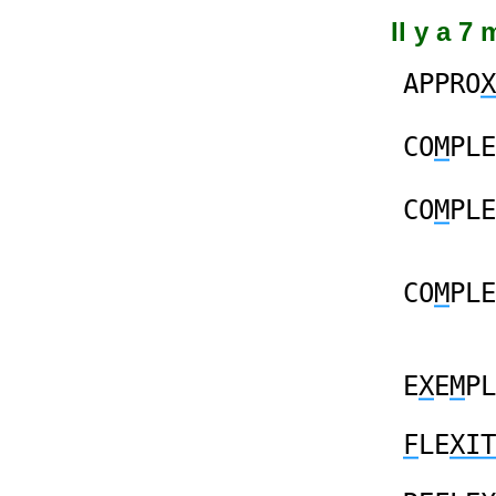
Il y a 7 
APPRO
X
CO
M
PLE
CO
M
PLE
CO
M
PLE
E
X
E
M
PL
F
LE
XIT