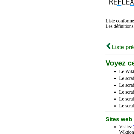
RE
F
LE
X
Liste conforme 
Les définitions
Liste pr
Voyez ce
Le Wikt
Le scra
Le scra
Le scrab
Le scra
Le scra
Sites we
Visitez
Wiktion