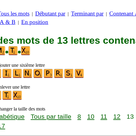
Tous les mots
Débutant par
Terminant par
Contenant
|
|
|
 A & B
En position
|
des mots de 13 lettres conte
•
•
outer une sixième lettre
lever une lettre
anger la taille des mots
abétique
Tous par taille
8
10
11
12
13
17