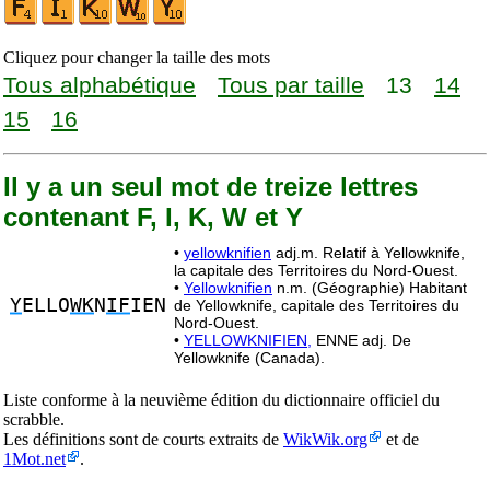
Cliquez pour changer la taille des mots
Tous alphabétique
Tous par taille
13
14
15
16
Il y a un seul mot de treize lettres
contenant F, I, K, W et Y
•
yellowknifien
adj.m. Relatif à Yellowknife,
la capitale des Territoires du Nord-Ouest.
•
Yellowknifien
n.m. (Géographie) Habitant
Y
ELLO
WK
N
IF
IEN
de Yellowknife, capitale des Territoires du
Nord-Ouest.
•
YELLOWKNIFIEN,
ENNE adj. De
Yellowknife (Canada).
Liste conforme à la neuvième édition du dictionnaire officiel du
scrabble.
Les définitions sont de courts extraits de
WikWik.org
et de
1Mot.net
.