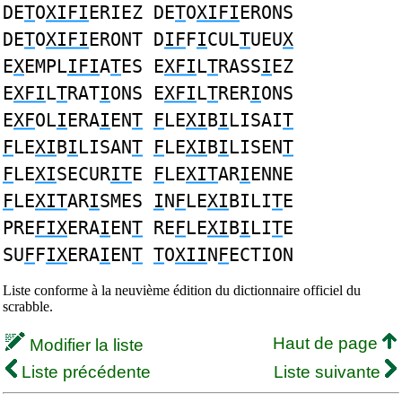
DE
T
O
XIFI
ERIEZ DE
T
O
XIFI
ERONS
DE
T
O
XIFI
ERONT D
IF
F
I
CUL
T
UEU
X
E
X
EMPL
IFI
A
T
ES E
XFI
L
T
RASS
I
EZ
E
XFI
L
T
RAT
I
ONS E
XFI
L
T
RER
I
ONS
E
XF
OL
I
ERA
I
EN
T
F
LE
XI
B
I
LISAI
T
F
LE
XI
B
I
LISAN
T
F
LE
XI
B
I
LISEN
T
F
LE
XI
SECUR
IT
E
F
LE
XIT
AR
I
ENNE
F
LE
XIT
AR
I
SMES
I
N
F
LE
XI
BILI
T
E
PRE
FIX
ERA
I
EN
T
RE
F
LE
XI
B
I
LI
T
E
SU
F
F
IX
ERA
I
EN
T
T
O
XII
N
F
ECTION
Liste conforme à la neuvième édition du dictionnaire officiel du
scrabble.
Haut de page
Modifier la liste
Liste précédente
Liste suivante