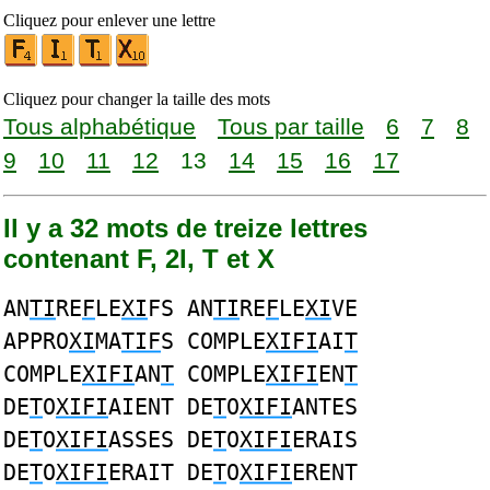
Cliquez pour enlever une lettre
Cliquez pour changer la taille des mots
Tous alphabétique
Tous par taille
6
7
8
9
10
11
12
13
14
15
16
17
Il y a 32 mots de treize lettres
contenant F, 2I, T et X
AN
TI
RE
F
LE
XI
FS AN
TI
RE
F
LE
XI
VE
APPRO
XI
MA
TIF
S COMPLE
XIFI
AI
T
COMPLE
XIFI
AN
T
COMPLE
XIFI
EN
T
DE
T
O
XIFI
AIENT DE
T
O
XIFI
ANTES
DE
T
O
XIFI
ASSES DE
T
O
XIFI
ERAIS
DE
T
O
XIFI
ERAIT DE
T
O
XIFI
ERENT